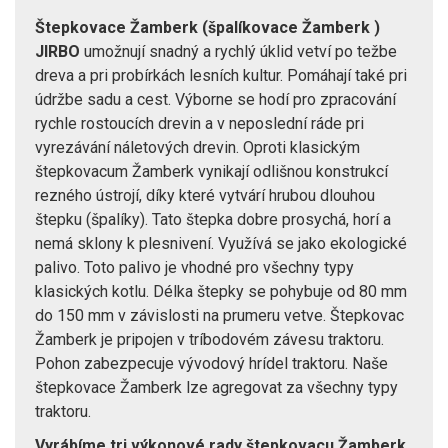
Štepkovace Žamberk (špalíkovace Žamberk )
JIRBO
umožnují snadný a rychlý úklid vetví po težbe
dreva a pri probírkách lesních kultur. Pomáhají také pri
údržbe sadu a cest. Výborne se hodí pro zpracování
rychle rostoucích drevin a v neposlední ráde pri
vyrezávání náletových drevin. Oproti klasickým
štepkovacum Žamberk vynikají odlišnou konstrukcí
rezného ústrojí, díky které vytvárí hrubou dlouhou
štepku (špalíky). Tato štepka dobre prosychá, horí a
nemá sklony k plesnivení. Využívá se jako ekologické
palivo. Toto palivo je vhodné pro všechny typy
klasických kotlu. Délka štepky se pohybuje od 80 mm
do 150 mm v závislosti na prumeru vetve. Štepkovac
Žamberk je pripojen v tríbodovém závesu traktoru.
Pohon zabezpecuje vývodový hrídel traktoru. Naše
štepkovace Žamberk lze agregovat za všechny typy
traktoru.
Vyrábíme tri výkonové rady štepkovacu Žamberk