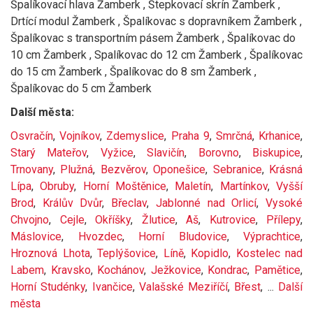
Špalíkovací hlava Žamberk , Štepkovací skrín Žamberk ,
Drtící modul Žamberk , Špalíkovac s dopravníkem Žamberk ,
Špalíkovac s transportním pásem Žamberk , Špalíkovac do
10 cm Žamberk , Spalíkovac do 12 cm Žamberk , Špalíkovac
do 15 cm Žamberk , Špalíkovac do 8 sm Žamberk ,
Špalíkovac do 5 cm Žamberk
Další města:
Osvračín
,
Vojníkov
,
Zdemyslice
,
Praha 9
,
Smrčná
,
Krhanice
,
Starý Mateřov
,
Vyžice
,
Slavičín
,
Borovno
,
Biskupice
,
Trnovany
,
Plužná
,
Bezvěrov
,
Oponešice
,
Sebranice
,
Krásná
Lípa
,
Obruby
,
Horní Moštěnice
,
Maletín
,
Martínkov
,
Vyšší
Brod
,
Králův Dvůr
,
Břeclav
,
Jablonné nad Orlicí
,
Vysoké
Chvojno
,
Cejle
,
Okříšky
,
Žlutice
,
Aš
,
Kutrovice
,
Přílepy
,
Máslovice
,
Hvozdec
,
Horní Bludovice
,
Výprachtice
,
Hroznová Lhota
,
Teplýšovice
,
Líně
,
Kopidlo
,
Kostelec nad
Labem
,
Kravsko
,
Kochánov
,
Ježkovice
,
Kondrac
,
Pamětice
,
Horní Studénky
,
Ivančice
,
Valašské Meziříčí
,
Břest
, ...
Další
města