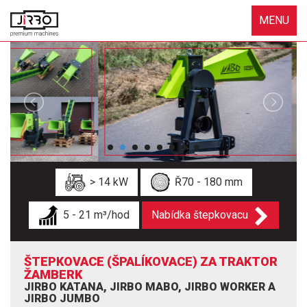
MENU
> 14 kW
Ř70 - 180 mm
5 - 21 m³/hod
Nabídka štepkovacu
ŠTEPKOVACE (ŠPALÍKOVACE) ZA TRAKTOR
ŽAMBERK
JIRBO KATANA, JIRBO MABO, JIRBO WORKER A
JIRBO JUMBO