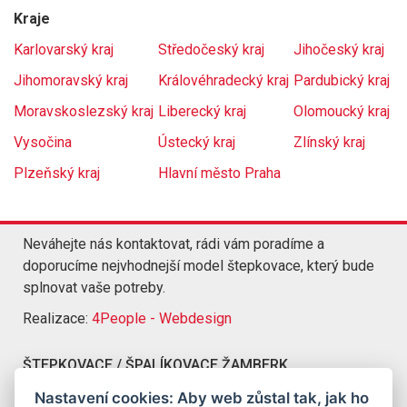
Kraje
Karlovarský kraj
Středočeský kraj
Jihočeský kraj
Jihomoravský kraj
Královéhradecký kraj
Pardubický kraj
Moravskoslezský kraj
Liberecký kraj
Olomoucký kraj
Vysočina
Ústecký kraj
Zlínský kraj
Plzeňský kraj
Hlavní město Praha
Neváhejte nás kontaktovat, rádi vám poradíme a
doporucíme nejvhodnejší model štepkovace, který bude
splnovat vaše potreby.
Realizace:
4People - Webdesign
ŠTEPKOVACE / ŠPALÍKOVACE ŽAMBERK
Kompletní nabídka štepkovacu a špalíkovacu Žamberk
Nastavení cookies: Aby web zůstal tak, jak ho