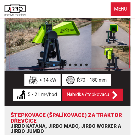
MENU
> 14 kW
Ř70 - 180 mm
5 - 21 m³/hod
Nabídka štepkovacu
ŠTEPKOVACE (ŠPALÍKOVACE) ZA TRAKTOR
DŘEVČICE
JIRBO KATANA, JIRBO MABO, JIRBO WORKER A
JIRBO JUMBO