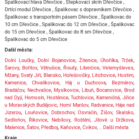
Špalíkovací hlava Dřevčice , Štepkovací skrín Dřevčice ,
Drtící modul Dřevčice , Špalíkovac s dopravníkem Dřevčice ,
Špalíkovac s transportním pásem Dřevčice , Špalíkovac do
10 cm Dřevčice , Spalíkovac do 12 cm Dřevčice , Špalíkovac
do 15 cm Dřevčice , Špalíkovac do 8 sm Dřevčice ,
Špalíkovac do 5 cm Dřevčice
Další města:
Dolní Loučky
,
Dolní Bojanovice
,
Žitenice
,
Úhořilka
,
Tržek
,
Šarovy
,
Bořitov
,
Větrušice
,
Řisuty
,
Litenčice
,
Velemyšleves
,
Mžany
,
Svatý Jiří
,
Blansko
,
Hořešovičky
,
Litichovice
,
Hostim
,
Kamenice
,
Chvalíkovice
,
Háj u Duchcova
,
Bezměrov
,
Bradáčov
,
Nechvalice
,
Myslkovice
,
Libuň
,
Bocanovice
,
Brod
nad Dyjí
,
Hornosín
,
Hostěnice
,
Tuchlovice
,
Kameničná
,
Jiřice
u Moravských Budějovic
,
Horní Maršov
,
Radvanice
,
Háje nad
Jizerou
,
Louňovice
,
Dobrochov
,
Osvračín
,
Žíšov
,
Skalsko
,
Sedloňov
,
Říkovice
,
Nebílovy
,
Roštění
,
Jílové u Držkova
,
Malenice
,
Šatov
,
Předboj
,
Kaňovice
,
Cvikov
, ...
Další města
Kraje