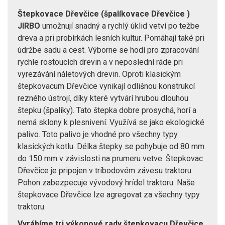
Štepkovace Dřevčice (špalíkovace Dřevčice )
JIRBO
umožnují snadný a rychlý úklid vetví po težbe
dreva a pri probírkách lesních kultur. Pomáhají také pri
údržbe sadu a cest. Výborne se hodí pro zpracování
rychle rostoucích drevin a v neposlední ráde pri
vyrezávání náletových drevin. Oproti klasickým
štepkovacum Dřevčice vynikají odlišnou konstrukcí
rezného ústrojí, díky které vytvárí hrubou dlouhou
štepku (špalíky). Tato štepka dobre prosychá, horí a
nemá sklony k plesnivení. Využívá se jako ekologické
palivo. Toto palivo je vhodné pro všechny typy
klasických kotlu. Délka štepky se pohybuje od 80 mm
do 150 mm v závislosti na prumeru vetve. Štepkovac
Dřevčice je pripojen v tríbodovém závesu traktoru.
Pohon zabezpecuje vývodový hrídel traktoru. Naše
štepkovace Dřevčice lze agregovat za všechny typy
traktoru.
Vyrábíme tri výkonové rady štepkovacu Dřevčice