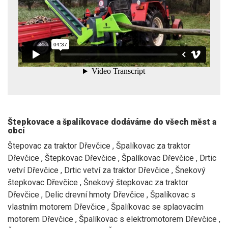
Štepkovace a špalíkovace dodáváme do všech měst a
obcí
Štepovac za traktor Dřevčice , Špalíkovac za traktor
Dřevčice , Štepkovac Dřevčice , Špalíkovac Dřevčice , Drtic
vetví Dřevčice , Drtic vetví za traktor Dřevčice , Šnekový
štepkovac Dřevčice , Šnekový štepkovac za traktor
Dřevčice , Delic drevní hmoty Dřevčice , Špalíkovac s
vlastním motorem Dřevčice , Špalíkovac se splaovacím
motorem Dřevčice , Špalíkovac s elektromotorem Dřevčice ,