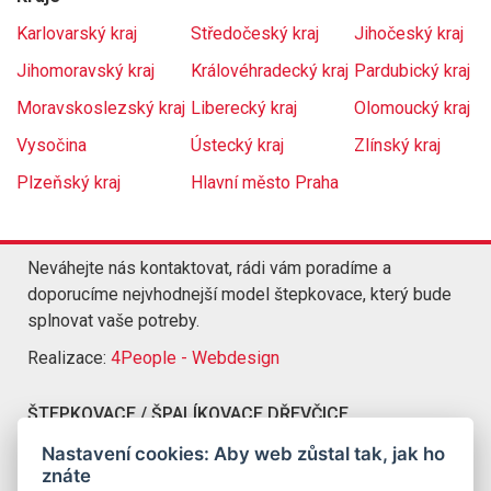
Karlovarský kraj
Středočeský kraj
Jihočeský kraj
Jihomoravský kraj
Královéhradecký kraj
Pardubický kraj
Moravskoslezský kraj
Liberecký kraj
Olomoucký kraj
Vysočina
Ústecký kraj
Zlínský kraj
Plzeňský kraj
Hlavní město Praha
Neváhejte nás kontaktovat, rádi vám poradíme a
doporucíme nejvhodnejší model štepkovace, který bude
splnovat vaše potreby.
Realizace:
4People - Webdesign
ŠTEPKOVACE / ŠPALÍKOVACE DŘEVČICE
Kompletní nabídka štepkovacu a špalíkovacu Dřevčice
Nastavení cookies: Aby web zůstal tak, jak ho
znáte