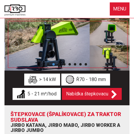
MENU
> 14 kW
Ř70 - 180 mm
5 - 21 m³/hod
Nabídka štepkovacu
ŠTEPKOVACE (ŠPALÍKOVACE) ZA TRAKTOR
SUDSLAVA
JIRBO KATANA, JIRBO MABO, JIRBO WORKER A
JIRBO JUMBO