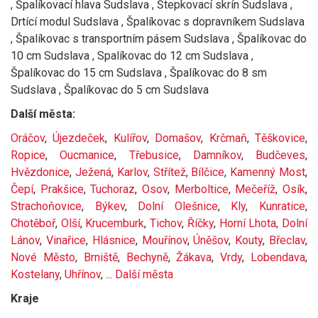
, Špalíkovací hlava Sudslava , Štepkovací skrín Sudslava ,
Drtící modul Sudslava , Špalíkovac s dopravníkem Sudslava
, Špalíkovac s transportním pásem Sudslava , Špalíkovac do
10 cm Sudslava , Spalíkovac do 12 cm Sudslava ,
Špalíkovac do 15 cm Sudslava , Špalíkovac do 8 sm
Sudslava , Špalíkovac do 5 cm Sudslava
Další města:
Oráčov
,
Újezdeček
,
Kulířov
,
Domašov
,
Krčmaň
,
Těškovice
,
Ropice
,
Oucmanice
,
Třebusice
,
Damníkov
,
Budčeves
,
Hvězdonice
,
Ježená
,
Karlov
,
Střítež
,
Bílčice
,
Kamenný Most
,
Čepí
,
Prakšice
,
Tuchoraz
,
Osov
,
Merboltice
,
Mečeříž
,
Osík
,
Strachoňovice
,
Býkev
,
Dolní Olešnice
,
Kly
,
Kunratice
,
Chotěboř
,
Olší
,
Krucemburk
,
Tichov
,
Říčky
,
Horní Lhota
,
Dolní
Lánov
,
Vinařice
,
Hlásnice
,
Mouřínov
,
Úněšov
,
Kouty
,
Břeclav
,
Nové Město
,
Brniště
,
Bechyně
,
Žákava
,
Vrdy
,
Lobendava
,
Kostelany
,
Uhřínov
, ...
Další města
Kraje