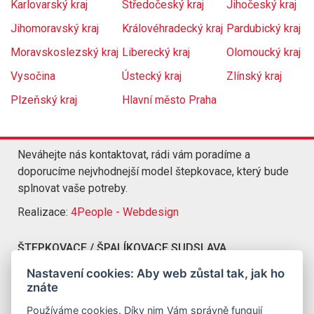
Karlovarský kraj
Středočeský kraj
Jihočeský kraj
Jihomoravský kraj
Královéhradecký kraj
Pardubický kraj
Moravskoslezský kraj
Liberecký kraj
Olomoucký kraj
Vysočina
Ústecký kraj
Zlínský kraj
Plzeňský kraj
Hlavní město Praha
Neváhejte nás kontaktovat, rádi vám poradíme a
doporucíme nejvhodnejší model štepkovace, který bude
splnovat vaše potreby.
Realizace:
4People - Webdesign
ŠTEPKOVACE / ŠPALÍKOVACE SUDSLAVA
Kompletní nabídka štepkovacu a špalíkovacu Sudslava
Nastavení cookies: Aby web zůstal tak, jak ho
znáte
KONTAKT
Používáme cookies. Díky nim Vám správně fungují