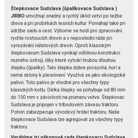
Štepkovace Sudslava (špalíkovace Sudslava )
JIRBO
umožnují snadný a rychlý úklid vetví po težbe
dreva a pri probírkách lesních kultur. Pomáhají také pri
údržbe sadu a cest. Výborne se hodí pro zpracování
rychle rostoucích drevin a v neposlední ráde pri
vyrezávání náletových drevin. Oproti klasickým
štepkovacum Sudslava vynikají odlišnou konstrukcí
rezného ústrojí, díky které vytvárí hrubou dlouhou
štepku (špalíky). Tato štepka dobre prosychá, horí a
nemá sklony k plesnivení. Využívá se jako ekologické
palivo. Toto palivo je vhodné pro všechny typy
klasických kotlu. Délka štepky se pohybuje od 80 mm
do 150 mm v závislosti na prumeru vetve. Štepkovac
Sudslava je pripojen v tríbodovém závesu traktoru.
Pohon zabezpecuje vývodový hrídel traktoru. Naše
štepkovace Sudslava lze agregovat za všechny typy
traktoru.
Vyrábíme tri výkonové rady štepkovacu Sudslava