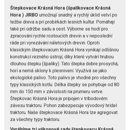
Štepkovace Krásná Hora (špalíkovace Krásná
Hora ) JIRBO
umožnují snadný a rychlý úklid vetví po
težbe dreva a pri probírkách lesních kultur. Pomáhají
také pri údržbe sadu a cest. Výborne se hodí pro
zpracování rychle rostoucích drevin a v neposlední
ráde pri vyrezávání náletových drevin. Oproti
klasickým štepkovacum Krásná Hora vynikají odlišnou
konstrukcí rezného ústrojí, díky které vytvárí hrubou
dlouhou štepku (špalíky). Tato štepka dobre prosychá,
horí a nemá sklony k plesnivení. Využívá se jako
ekologické palivo. Toto palivo je vhodné pro všechny
typy klasických kotlu. Délka štepky se pohybuje od 80
mm do 150 mm v závislosti na prumeru vetve.
Štepkovac Krásná Hora je pripojen v tríbodovém
závesu traktoru. Pohon zabezpecuje vývodový hrídel
traktoru. Naše štepkovace Krásná Hora lze agregovat
za všechny typy traktoru.
Vyrábíme tri výkonové rady štepkovacu Krásná