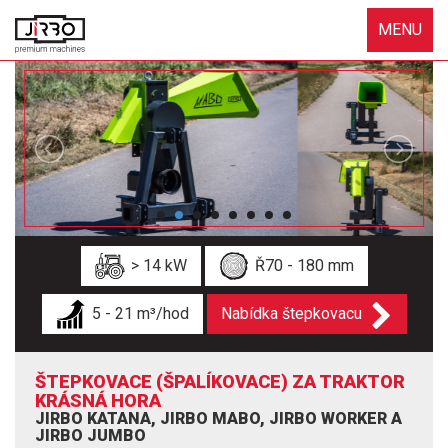
MENU
> 14 kW
Ř70 - 180 mm
5 - 21 m³/hod
Nabídka štepkovacu
ŠTEPKOVACE (ŠPALÍKOVACE) ZA TRAKTOR
KRÁSNÁ HORA
JIRBO KATANA, JIRBO MABO, JIRBO WORKER A
JIRBO JUMBO