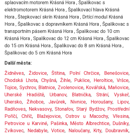
splaovacím motorem Krásná Hora , Špalíkovac s
elektromotorem Krásná Hora , Špalíkovací hlava Krásná
Hora , Štepkovací skrín Krásná Hora , Drtící modul Krásná
Hora , Špalíkovac s dopravníkem Krásná Hora , Špalíkovac s
transportním pásem Krásná Hora , Špalíkovac do 10 cm
Krásná Hora , Spalíkovac do 12 cm Krásná Hora , Špalíkovac
do 15 cm Krásná Hora , Špalíkovac do 8 sm Krásná Hora ,
Špalíkovac do 5 cm Krásná Hora
Další města:
Židněves
,
Židovice
,
Štítina
,
Polní Chrčice
,
Benešovice
,
Chodská Lhota
,
Chyšná
,
Žihle
,
Puklice
,
Heroltice
,
Vršce
,
Tojice
,
Sychrov
,
Blatnice
,
Zvolenovice
,
Kovářská
,
Maňovice
,
Uherské Hradiště
,
Urbanov
,
Blatnička
,
Strání
,
Vyskeř
,
Uhersko
,
Žihobce
,
Javůrek
,
Nivnice
,
Horoušany
,
Lipov
,
Radňoves
,
Nekvasovy
,
Stonařov
,
Starý Bydžov
,
Prostřední
Poříčí
,
Chříč
,
Blažejovice
,
Ostrov u Macochy
,
Vřesina
,
Petrovice u Karviné
,
Pašinka
,
Město Albrechtice
,
Dušníky
,
Zvíkovec
,
Nedabyle
,
Votice
,
Naloučany
,
Krty
,
Doubravník
,