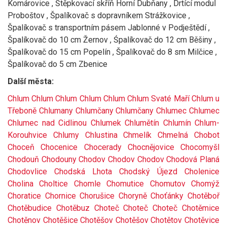
Komárovice , Štěpkovací skříň Horní Dubňany , Drtící modul
Proboštov , Špalíkovač s dopravníkem Strážkovice ,
Špalíkovač s transportním pásem Jablonné v Podještědí ,
Špalíkovač do 10 cm Žernov , Śpalíkovač do 12 cm Běšiny ,
Špalíkovač do 15 cm Popelín , Špalíkovač do 8 sm Milčice ,
Špalíkovač do 5 cm Zbenice
Další města:
Chlum
Chlum
Chlum
Chlum
Chlum
Chlum Svaté Maří
Chlum u
Třeboně
Chlumany
Chlumčany
Chlumčany
Chlumec
Chlumec
Chlumec nad Cidlinou
Chlumek
Chlumětín
Chlumín
Chlum-
Korouhvice
Chlumy
Chlustina
Chmelík
Chmelná
Chobot
Choceň
Chocenice
Chocerady
Chocnějovice
Chocomyšl
Chodouň
Chodouny
Chodov
Chodov
Chodov
Chodová Planá
Chodovlice
Chodská Lhota
Chodský Újezd
Cholenice
Cholina
Choltice
Chomle
Chomutice
Chomutov
Chomýž
Choratice
Chornice
Chorušice
Choryně
Choťánky
Chotěboř
Chotěbudice
Chotěbuz
Choteč
Choteč
Choteč
Chotěmice
Chotěnov
Chotěšice
Chotěšov
Chotěšov
Chotětov
Chotěvice