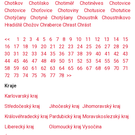
Chotíkov
Chotilsko
Chotiměř
Chotiněves
Chotovice
Chotovice
Choťovice
Chotoviny
Chotusice
Chotutice
Chotýčany
Chotyně
Chotýšany
Choustník
Choustníkovo
Hradiště
Chožov
Chraberce
Chrast
Chrást
<<
1
2
3
4
5
6
7
8
9
10
11
12
13
14
15
16
17
18
19
20
21
22
23
24
25
26
27
28
29
30
31
32
33
34
35
36
37
38
39
40
41
42
43
44
45
46
47
48
49
50
51
52
53
54
55
56
57
58
59
60
61
62
63
64
65
66
67
68
69
70
71
72
73
74
75
76
77
78
>>
Kraje
Karlovarský kraj
Středočeský kraj
Jihočeský kraj
Jihomoravský kraj
Královéhradecký kraj
Pardubický kraj
Moravskoslezský kraj
Liberecký kraj
Olomoucký kraj
Vysočina