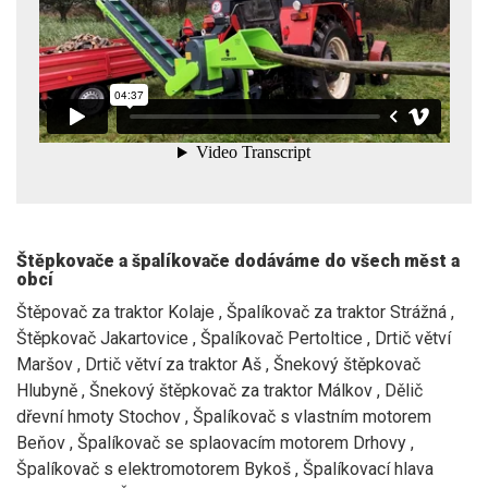
Štěpkovače a špalíkovače dodáváme do všech měst a
obcí
Štěpovač za traktor Kolaje , Špalíkovač za traktor Strážná ,
Štěpkovač Jakartovice , Špalíkovač Pertoltice , Drtič větví
Maršov , Drtič větví za traktor Aš , Šnekový štěpkovač
Hlubyně , Šnekový štěpkovač za traktor Málkov , Dělič
dřevní hmoty Stochov , Špalíkovač s vlastním motorem
Beňov , Špalíkovač se splaovacím motorem Drhovy ,
Špalíkovač s elektromotorem Bykoš , Špalíkovací hlava