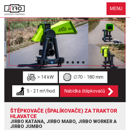
MENU
> 14 kW
∅70 - 180 mm
5 - 21 m³/hod
Nabídka štěpkovačů
ŠTĚPKOVAČE (ŠPALÍKOVAČE) ZA TRAKTOR
HLAVATCE
JIRBO KATANA, JIRBO MABO, JIRBO WORKER A
JIRBO JUMBO