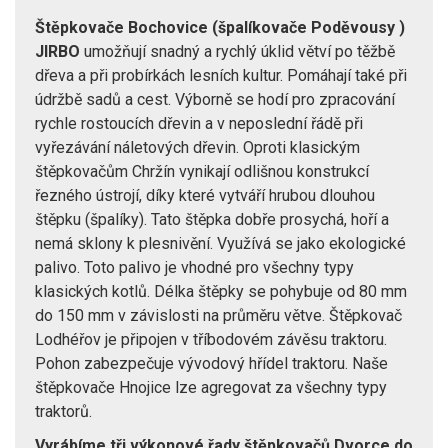
Štěpkovače Bochovice (špalíkovače Poděvousy )
JIRBO
umožňují snadný a rychlý úklid větví po těžbě
dřeva a při probírkách lesních kultur. Pomáhají také při
údržbě sadů a cest. Výborně se hodí pro zpracování
rychle rostoucích dřevin a v neposlední řádě při
vyřezávání náletových dřevin. Oproti klasickým
štěpkovačům Chržín vynikají odlišnou konstrukcí
řezného ústrojí, díky které vytváří hrubou dlouhou
štěpku (špalíky). Tato štěpka dobře prosychá, hoří a
nemá sklony k plesnivění. Využívá se jako ekologické
palivo. Toto palivo je vhodné pro všechny typy
klasických kotlů. Délka štěpky se pohybuje od 80 mm
do 150 mm v závislosti na průměru větve. Štěpkovač
Lodhéřov je připojen v tříbodovém závěsu traktoru.
Pohon zabezpečuje vývodový hřídel traktoru. Naše
štěpkovače Hnojice lze agregovat za všechny typy
traktorů.
Vyrábíme tři výkonové řady štěpkovačů Dvorce do