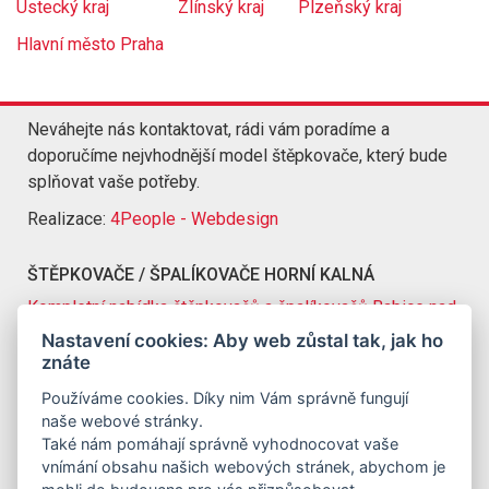
Ústecký kraj
Zlínský kraj
Plzeňský kraj
Hlavní město Praha
Neváhejte nás kontaktovat, rádi vám poradíme a
doporučíme nejvhodnější model štěpkovače, který bude
splňovat vaše potřeby.
Realizace:
4People - Webdesign
ŠTĚPKOVAČE / ŠPALÍKOVAČE HORNÍ KALNÁ
Kompletní nabídka štěpkovačů a špalíkovačů Babice nad
Svitavou
Nastavení cookies: Aby web zůstal tak, jak ho
znáte
KONTAKT
Používáme cookies. Díky nim Vám správně fungují
Jirbo s.r.o.
naše webové stránky.
IČO: 07081154
Také nám pomáhají správně vyhodnocovat vaše
č.p. 27, 565 01 Svatý Jiří
vnímání obsahu našich webových stránek, abychom je