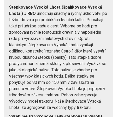
Štepkovace Vysoká Lhota (špalíkovace Vysoká
Lhota ) JIRBO
umožnují snadný a rychlý úklid vetví po
težbe dreva a pri probírkách lesních kultur. Pomáhají
také pri údržbe sadu a cest. Výborne se hodí pro
zpracování rychle rostoucích drevin a v neposlední
ráde pri vyrezávání náletových drevin. Oproti
klasickým štepkovacum Vysoká Lhota vynikají
odlišnou konstrukcí rezného ústrojí, díky které vytvárí
hrubou dlouhou štepku (špalíky). Tato štepka dobre
prosychá, horí a nemá sklony k plesnivení. Využívá se
jako ekologické palivo. Toto palivo je vhodné pro
všechny typy klasických kotlu. Délka štepky se
pohybuje od 80 mm do 150 mm v závislosti na
prumeru vetve. Štepkovac Vysoká Lhota je pripojen v
tríbodovém závesu traktoru. Pohon zabezpecuje
vývodový hrídel traktoru. Naše štepkovace Vysoká
Lhota lze agregovat za všechny typy traktoru.
Vyrábíme tri výkonové rady štepkovacu Vysoká