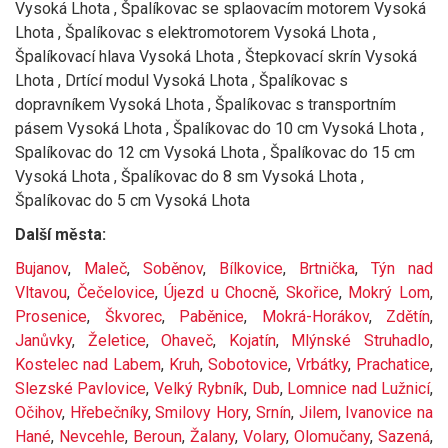
Vysoká Lhota , Špalíkovac se splaovacím motorem Vysoká
Lhota , Špalíkovac s elektromotorem Vysoká Lhota ,
Špalíkovací hlava Vysoká Lhota , Štepkovací skrín Vysoká
Lhota , Drtící modul Vysoká Lhota , Špalíkovac s
dopravníkem Vysoká Lhota , Špalíkovac s transportním
pásem Vysoká Lhota , Špalíkovac do 10 cm Vysoká Lhota ,
Spalíkovac do 12 cm Vysoká Lhota , Špalíkovac do 15 cm
Vysoká Lhota , Špalíkovac do 8 sm Vysoká Lhota ,
Špalíkovac do 5 cm Vysoká Lhota
Další města:
Bujanov
,
Maleč
,
Soběnov
,
Bílkovice
,
Brtnička
,
Týn nad
Vltavou
,
Čečelovice
,
Újezd u Chocně
,
Skořice
,
Mokrý Lom
,
Prosenice
,
Škvorec
,
Paběnice
,
Mokrá-Horákov
,
Zdětín
,
Janůvky
,
Želetice
,
Ohaveč
,
Kojatín
,
Mlýnské Struhadlo
,
Kostelec nad Labem
,
Kruh
,
Sobotovice
,
Vrbátky
,
Prachatice
,
Slezské Pavlovice
,
Velký Rybník
,
Dub
,
Lomnice nad Lužnicí
,
Očihov
,
Hřebečníky
,
Smilovy Hory
,
Srnín
,
Jilem
,
Ivanovice na
Hané
,
Nevcehle
,
Beroun
,
Žalany
,
Volary
,
Olomučany
,
Sazená
,