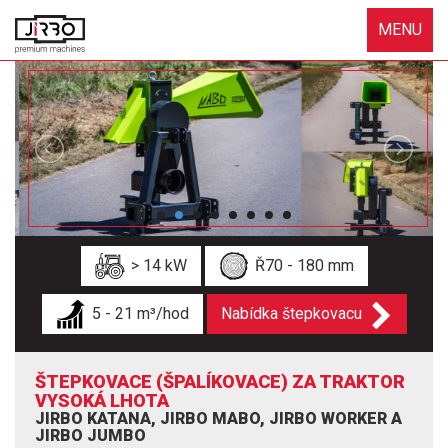
MENU
> 14 kW
Ř70 - 180 mm
5 - 21 m³/hod
Nabídka štepkovacu
ŠTEPKOVACE (ŠPALÍKOVACE) ZA TRAKTOR
VYSOKÁ LHOTA
JIRBO KATANA, JIRBO MABO, JIRBO WORKER A
JIRBO JUMBO