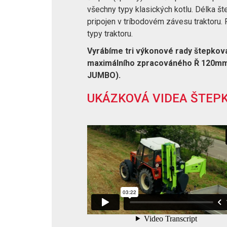
všechny typy klasických kotlu. Délka 
pripojen v tríbodovém závesu traktoru
typy traktoru.
Vyrábíme tri výkonové rady štepko
maximálního zpracováného Ř 120mm
JUMBO).
UKÁZKOVÁ VIDEA ŠTEP