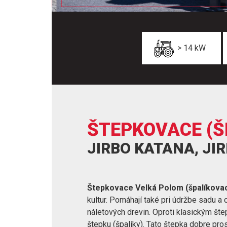
> 14 kW
ŠTEPKOVACE (Š
JIRBO KATANA, JI
Štepkovace Velká Polom (špalíkova
kultur. Pomáhají také pri údržbe sadu a
náletových drevin. Oproti klasickým šte
štepku (špalíky). Tato štepka dobre pro