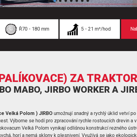
Ř70 - 180 mm
5 - 21 m³/hod
Na
PALÍKOVACE) ZA TRAKTO
RBO MABO, JIRBO WORKER A JI
ce Velká Polom ) JIRBO
umožnují snadný a rychlý úklid vetví po
 cest. Výborne se hodí pro zpracování rychle rostoucích drevin a 
pkovacum Velká Polom vynikají odlišnou konstrukcí rezného ústroj
sychá, horí a nemá sklony k plesnivení. Využívá se jako ekologick