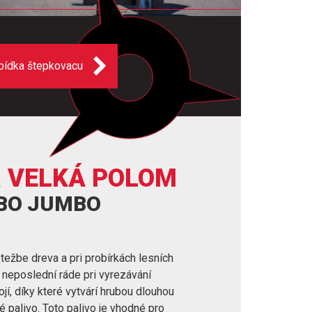
bídka štepkovacu
R VELKÁ POLOM
RBO JUMBO
 težbe dreva a pri probírkách lesních
v neposlední ráde pri vyrezávání
í, díky které vytvárí hrubou dlouhou
é palivo. Toto palivo je vhodné pro