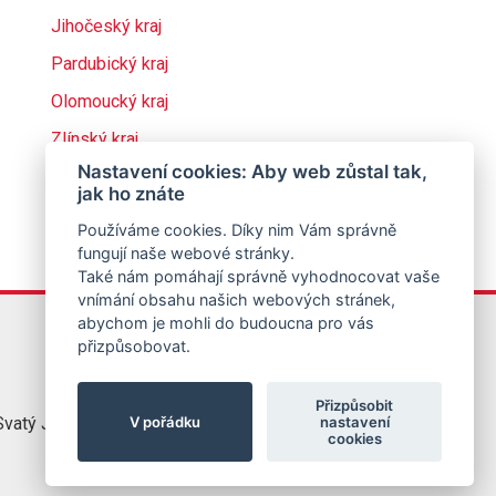
Jihočeský kraj
Pardubický kraj
Olomoucký kraj
Zlínský kraj
Nastavení cookies: Aby web zůstal tak,
jak ho znáte
Používáme cookies. Díky nim Vám správně
fungují naše webové stránky.
Také nám pomáhají správně vyhodnocovat vaše
vnímání obsahu našich webových stránek,
abychom je mohli do budoucna pro vás
přizpůsobovat.
Přizpůsobit
V pořádku
nastavení
vatý Jirí
776 333 501
cookies
info@jirbo.cz