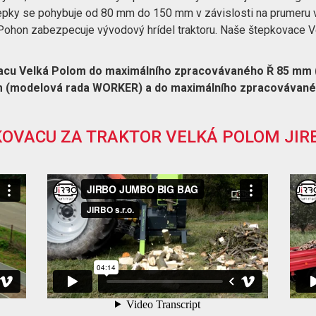
štepky se pohybuje od 80 mm do 150 mm v závislosti na prumeru 
. Pohon zabezpecuje vývodový hrídel traktoru. Naše štepkovace 
vacu Velká Polom do maximálního zpracovávaného Ř 85 mm
 (modelová rada WORKER) a do maximálního zpracovávané
KOVACU ZA TRAKTOR VELKÁ POLOM JIR