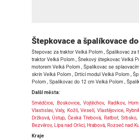
Štepkovace a špalíkovace do
Štepovac za traktor Velká Polom , Špalíkovac za t
traktor Velká Polom , Šnekový štepkovac Velká Po
motorem Velká Polom , Špalíkovac se splaovacím
skrín Velká Polom , Drtící modul Velká Polom , 
Polom , Spalíkovac do 12 cm Velká Polom , Špal
Další města:
Smědčice
,
Boskovice
,
Vojtěchov
,
Radíkov
,
Horn
Vlastislav
,
Valy
,
Kožlí
,
Veselí
,
Vlastějovice
,
Rybní
Držková
,
Ústup
,
Česká Třebová
,
Ratboř
,
Srbsko
Bezvěrov
,
Lípa nad Orlicí
,
Hrabová
,
Rozseč nad K
Kraje