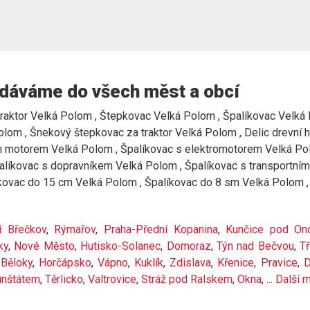
dáváme do všech měst a obcí
raktor Velká Polom , Štepkovac Velká Polom , Špalíkovac Velká Po
lom , Šnekový štepkovac za traktor Velká Polom , Delic drevní 
 motorem Velká Polom , Špalíkovac s elektromotorem Velká Polo
Špalíkovac s dopravníkem Velká Polom , Špalíkovac s transportn
íkovac do 15 cm Velká Polom , Špalíkovac do 8 sm Velká Polom 
í Břečkov
,
Rýmařov
,
Praha-Přední Kopanina
,
Kunčice pod Ond
ky
,
Nové Město
,
Hutisko-Solanec
,
Domoraz
,
Týn nad Bečvou
,
T
,
Běloky
,
Horčápsko
,
Vápno
,
Kuklík
,
Zdislava
,
Křenice
,
Pravice
,
D
unštátem
,
Těrlicko
,
Valtrovice
,
Stráž pod Ralskem
,
Okna
, ...
Další 