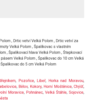
lom , Drtic vetví Velká Polom , Drtic vetví za
hmoty Velká Polom , Špalíkovac s vlastním
m , Špalíkovací hlava Velká Polom , Štepkovací
ím pásem Velká Polom , Špalíkovac do 10 cm Velká
, Špalíkovac do 5 cm Velká Polom
řejníkem
,
Pozořice
,
Libeř
,
Horka nad Moravou
,
řebelovice
,
Bělov
,
Kokory
,
Horní Moštěnice
,
Chýšť
,
olní Moravice
,
Pohnánec
,
Velká Štáhle
,
Sojovice
,
města