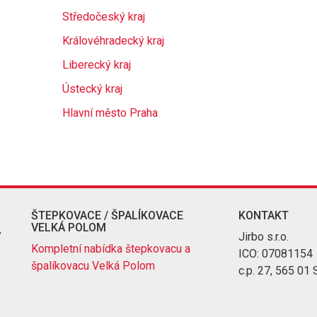
Středočeský kraj
Královéhradecký kraj
Liberecký kraj
Ústecký kraj
Hlavní město Praha
ŠTEPKOVACE / ŠPALÍKOVACE
KONTAKT
VELKÁ POLOM
ý
Jirbo s.r.o.
Kompletní nabídka štepkovacu a
ICO: 07081154
špalíkovacu Velká Polom
c.p. 27, 565 01 S