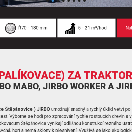
Ř70 - 180 mm
5 - 21 m³/hod
Na
PALÍKOVACE) ZA TRAKTOR
RBO MABO, JIRBO WORKER A JI
e Štěpánovice ) JIRBO
umožnují snadný a rychlý úklid vetví po 
 cest. Výborne se hodí pro zpracování rychle rostoucích drevin a 
pkovacum Štěpánovice vynikají odlišnou konstrukcí rezného ústroj
sychá, horí a nemá sklony k plesnivení. Využívá se jako ekologick