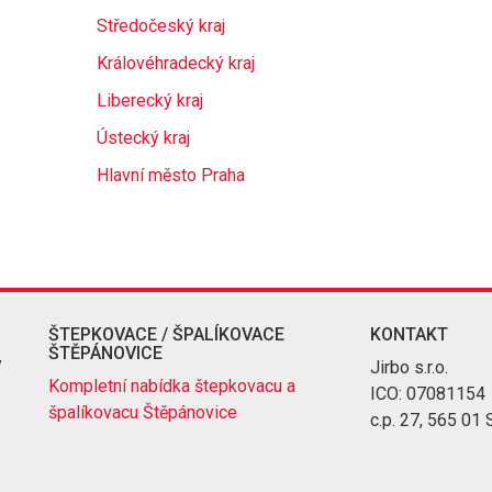
Středočeský kraj
Královéhradecký kraj
Liberecký kraj
Ústecký kraj
Hlavní město Praha
ŠTEPKOVACE / ŠPALÍKOVACE
KONTAKT
ŠTĚPÁNOVICE
ý
Jirbo s.r.o.
Kompletní nabídka štepkovacu a
ICO: 07081154
špalíkovacu Štěpánovice
c.p. 27, 565 01 S