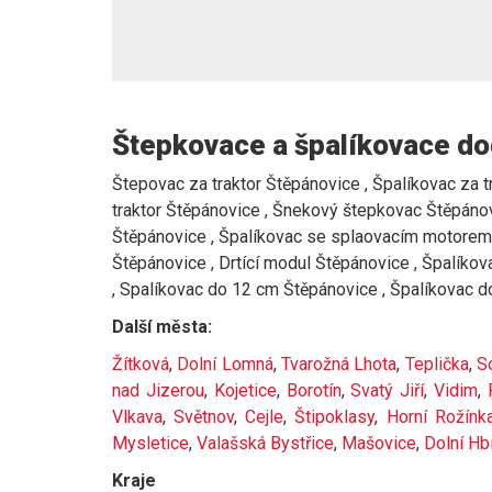
Štepkovace a špalíkovace do
Štepovac za traktor Štěpánovice , Špalíkovac za tr
traktor Štěpánovice , Šnekový štepkovac Štěpánov
Štěpánovice , Špalíkovac se splaovacím motorem 
Štěpánovice , Drtící modul Štěpánovice , Špalík
, Spalíkovac do 12 cm Štěpánovice , Špalíkovac 
Další města:
Žítková
,
Dolní Lomná
,
Tvarožná Lhota
,
Teplička
,
S
nad Jizerou
,
Kojetice
,
Borotín
,
Svatý Jiří
,
Vidim
,
Vlkava
,
Světnov
,
Cejle
,
Štipoklasy
,
Horní Rožínk
Mysletice
,
Valašská Bystřice
,
Mašovice
,
Dolní Hb
Kraje