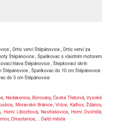
ce , Drtic vetví Štěpánovice , Drtic vetví za
hmoty Štěpánovice , Špalíkovac s vlastním motorem
ovací hlava Štěpánovice , Štepkovací skrín
em Štěpánovice , Špalíkovac do 10 cm Štěpánovice
ovac do 5 cm Štěpánovice
ce
,
Nedakonice
,
Borovany
,
Česká Třebová
,
Vysoké
oušice
,
Moravské Bránice
,
Vršce
,
Kalhov
,
Ždánov
,
m
,
Horní Libochová
,
Nestrašovice
,
Horní Dvořiště
,
imov
,
Chrastavice
, ...
Další města