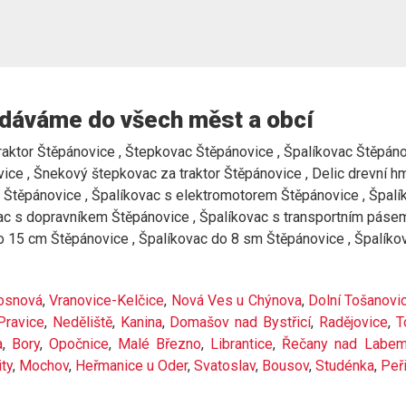
dáváme do všech měst a obcí
aktor Štěpánovice , Štepkovac Štěpánovice , Špalíkovac Štěpánovi
ice , Šnekový štepkovac za traktor Štěpánovice , Delic drevní 
Štěpánovice , Špalíkovac s elektromotorem Štěpánovice , Špalík
ovac s dopravníkem Štěpánovice , Špalíkovac s transportním pás
do 15 cm Štěpánovice , Špalíkovac do 8 sm Štěpánovice , Špalík
osnová
,
Vranovice-Kelčice
,
Nová Ves u Chýnova
,
Dolní Tošanovi
Pravice
,
Neděliště
,
Kanina
,
Domašov nad Bystřicí
,
Radějovice
,
T
a
,
Bory
,
Opočnice
,
Malé Březno
,
Librantice
,
Řečany nad Labe
ity
,
Mochov
,
Heřmanice u Oder
,
Svatoslav
,
Bousov
,
Studénka
,
Peř