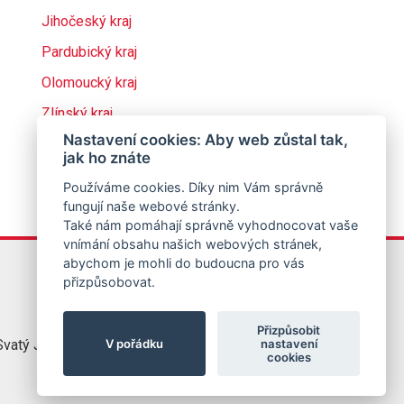
Jihočeský kraj
Pardubický kraj
Olomoucký kraj
Zlínský kraj
Nastavení cookies: Aby web zůstal tak,
jak ho znáte
Používáme cookies. Díky nim Vám správně
fungují naše webové stránky.
Také nám pomáhají správně vyhodnocovat vaše
vnímání obsahu našich webových stránek,
abychom je mohli do budoucna pro vás
přizpůsobovat.
Přizpůsobit
V pořádku
nastavení
vatý Jirí
776 333 501
cookies
info@jirbo.cz