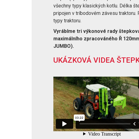
všechny typy klasických kotlu. Délka 
pripojen v tríbodovém závesu traktoru
typy traktoru.
Vyrábíme tri výkonové rady štepko
maximálního zpracováného Ř 120mm
JUMBO).
UKÁZKOVÁ VIDEA ŠTEPK