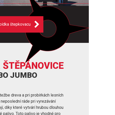
bídka štepkovacu
 ŠTĚPÁNOVICE
RBO JUMBO
težbe dreva a pri probírkách lesních
v neposlední ráde pri vyrezávání
í, díky které vytvárí hrubou dlouhou
é palivo. Toto palivo je vhodné pro