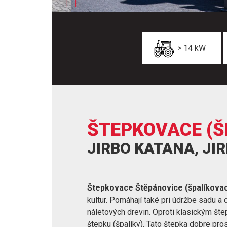
> 14 kW
ŠTEPKOVACE (Š
JIRBO KATANA, JI
Štepkovace Štěpánovice (špalíkovac
kultur. Pomáhají také pri údržbe sadu a
náletových drevin. Oproti klasickým šte
štepku (špalíky). Tato štepka dobre pro