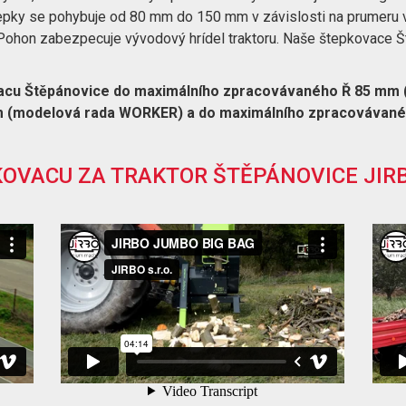
štepky se pohybuje od 80 mm do 150 mm v závislosti na prumeru 
. Pohon zabezpecuje vývodový hrídel traktoru. Naše štepkovace 
vacu Štěpánovice do maximálního zpracovávaného Ř 85 mm
 (modelová rada WORKER) a do maximálního zpracovávané
OVACU ZA TRAKTOR ŠTĚPÁNOVICE JIR