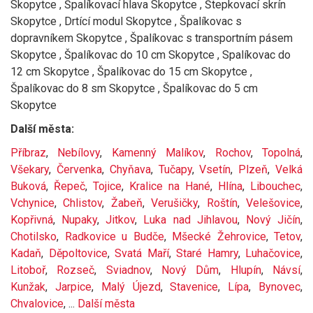
Skopytce , Špalíkovací hlava Skopytce , Štepkovací skrín
Skopytce , Drtící modul Skopytce , Špalíkovac s
dopravníkem Skopytce , Špalíkovac s transportním pásem
Skopytce , Špalíkovac do 10 cm Skopytce , Spalíkovac do
12 cm Skopytce , Špalíkovac do 15 cm Skopytce ,
Špalíkovac do 8 sm Skopytce , Špalíkovac do 5 cm
Skopytce
Další města:
Příbraz
,
Nebílovy
,
Kamenný Malíkov
,
Rochov
,
Topolná
,
Všekary
,
Červenka
,
Chyňava
,
Tučapy
,
Vsetín
,
Plzeň
,
Velká
Buková
,
Řepeč
,
Tojice
,
Kralice na Hané
,
Hlína
,
Libouchec
,
Vchynice
,
Chlistov
,
Žabeň
,
Verušičky
,
Roštín
,
Velešovice
,
Kopřivná
,
Nupaky
,
Jitkov
,
Luka nad Jihlavou
,
Nový Jičín
,
Chotilsko
,
Radkovice u Budče
,
Mšecké Žehrovice
,
Tetov
,
Kadaň
,
Děpoltovice
,
Svatá Maří
,
Staré Hamry
,
Luhačovice
,
Litoboř
,
Rozseč
,
Sviadnov
,
Nový Dům
,
Hlupín
,
Návsí
,
Kunžak
,
Jarpice
,
Malý Újezd
,
Stavenice
,
Lípa
,
Bynovec
,
Chvalovice
, ...
Další města