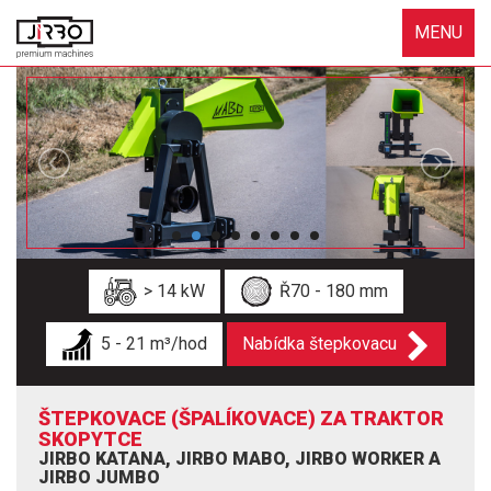
MENU
> 14 kW
Ř70 - 180 mm
5 - 21 m³/hod
Nabídka štepkovacu
ŠTEPKOVACE (ŠPALÍKOVACE) ZA TRAKTOR
SKOPYTCE
JIRBO KATANA, JIRBO MABO, JIRBO WORKER A
JIRBO JUMBO