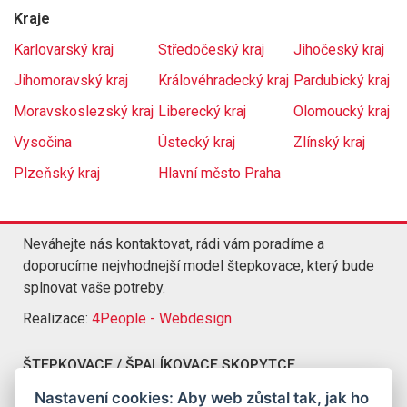
Kraje
Karlovarský kraj
Středočeský kraj
Jihočeský kraj
Jihomoravský kraj
Královéhradecký kraj
Pardubický kraj
Moravskoslezský kraj
Liberecký kraj
Olomoucký kraj
Vysočina
Ústecký kraj
Zlínský kraj
Plzeňský kraj
Hlavní město Praha
Neváhejte nás kontaktovat, rádi vám poradíme a
doporucíme nejvhodnejší model štepkovace, který bude
splnovat vaše potreby.
Realizace:
4People - Webdesign
ŠTEPKOVACE / ŠPALÍKOVACE SKOPYTCE
Kompletní nabídka štepkovacu a špalíkovacu Skopytce
Nastavení cookies: Aby web zůstal tak, jak ho