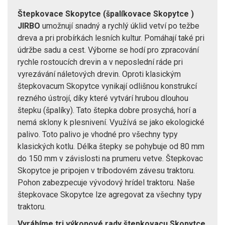
Štepkovace Skopytce (špalíkovace Skopytce )
JIRBO
umožnují snadný a rychlý úklid vetví po težbe
dreva a pri probírkách lesních kultur. Pomáhají také pri
údržbe sadu a cest. Výborne se hodí pro zpracování
rychle rostoucích drevin a v neposlední ráde pri
vyrezávání náletových drevin. Oproti klasickým
štepkovacum Skopytce vynikají odlišnou konstrukcí
rezného ústrojí, díky které vytvárí hrubou dlouhou
štepku (špalíky). Tato štepka dobre prosychá, horí a
nemá sklony k plesnivení. Využívá se jako ekologické
palivo. Toto palivo je vhodné pro všechny typy
klasických kotlu. Délka štepky se pohybuje od 80 mm
do 150 mm v závislosti na prumeru vetve. Štepkovac
Skopytce je pripojen v tríbodovém závesu traktoru.
Pohon zabezpecuje vývodový hrídel traktoru. Naše
štepkovace Skopytce lze agregovat za všechny typy
traktoru.
Vyrábíme tri výkonové rady štepkovacu Skopytce