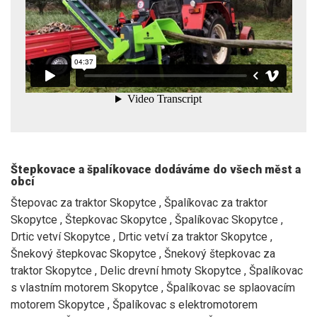
Štepkovace a špalíkovace dodáváme do všech měst a
obcí
Štepovac za traktor Skopytce , Špalíkovac za traktor
Skopytce , Štepkovac Skopytce , Špalíkovac Skopytce ,
Drtic vetví Skopytce , Drtic vetví za traktor Skopytce ,
Šnekový štepkovac Skopytce , Šnekový štepkovac za
traktor Skopytce , Delic drevní hmoty Skopytce , Špalíkovac
s vlastním motorem Skopytce , Špalíkovac se splaovacím
motorem Skopytce , Špalíkovac s elektromotorem