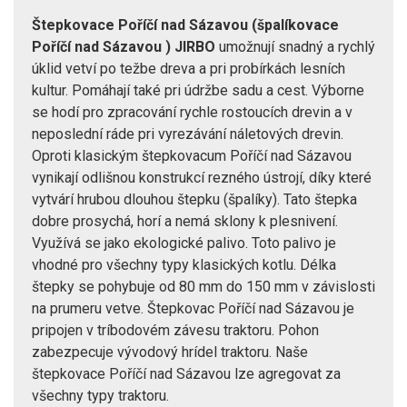
Štepkovace Poříčí nad Sázavou (špalíkovace
Poříčí nad Sázavou ) JIRBO
umožnují snadný a rychlý
úklid vetví po težbe dreva a pri probírkách lesních
kultur. Pomáhají také pri údržbe sadu a cest. Výborne
se hodí pro zpracování rychle rostoucích drevin a v
neposlední ráde pri vyrezávání náletových drevin.
Oproti klasickým štepkovacum Poříčí nad Sázavou
vynikají odlišnou konstrukcí rezného ústrojí, díky které
vytvárí hrubou dlouhou štepku (špalíky). Tato štepka
dobre prosychá, horí a nemá sklony k plesnivení.
Využívá se jako ekologické palivo. Toto palivo je
vhodné pro všechny typy klasických kotlu. Délka
štepky se pohybuje od 80 mm do 150 mm v závislosti
na prumeru vetve. Štepkovac Poříčí nad Sázavou je
pripojen v tríbodovém závesu traktoru. Pohon
zabezpecuje vývodový hrídel traktoru. Naše
štepkovace Poříčí nad Sázavou lze agregovat za
všechny typy traktoru.