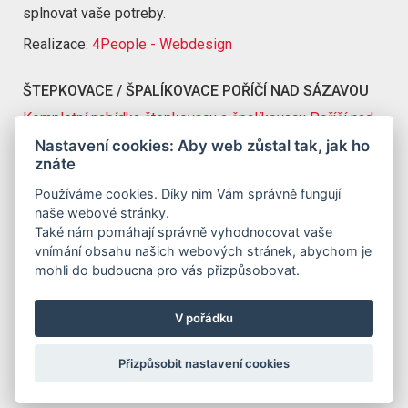
splnovat vaše potreby.
Realizace:
4People - Webdesign
ŠTEPKOVACE / ŠPALÍKOVACE POŘÍČÍ NAD SÁZAVOU
Kompletní nabídka štepkovacu a špalíkovacu Poříčí nad
Sázavou
Nastavení cookies: Aby web zůstal tak, jak ho
znáte
KONTAKT
Používáme cookies. Díky nim Vám správně fungují
Jirbo s.r.o.
naše webové stránky.
ICO: 07081154
Také nám pomáhají správně vyhodnocovat vaše
c.p. 27, 565 01 Svatý Jirí
vnímání obsahu našich webových stránek, abychom je
mohli do budoucna pro vás přizpůsobovat.
V pořádku
Přizpůsobit nastavení cookies
776 333 501
info@jirbo.cz