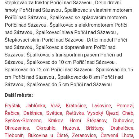
štepkovac za traktor Poříčí nad Sázavou , Delic drevní
hmoty Poříčí nad Sázavou , Špalíkovac s vlastním motorem
Poříčí nad Sázavou , Špalíkovac se splaovacím motorem
Poříčí nad Sázavou , Špalíkovac s elektromotorem Poříčí
nad Sázavou , Špalíkovací hlava Poříčí nad Sázavou ,
Štepkovací skrín Poříčí nad Sázavou , Drtící modul Poříčí
nad Sázavou , Špalíkovac s dopravníkem Poříčí nad
Sázavou , Špalíkovac s transportním pásem Poříčí nad
Sázavou , Špalíkovac do 10 cm Poříčí nad Sázavou ,
Spalíkovac do 12 cm Poříčí nad Sázavou , Špalíkovac do 15
cm Poříčí nad Sázavou , Špalíkovac do 8 sm Poříčí nad
Sázavou , Špalíkovac do 5 cm Poříčí nad Sázavou
Další města:
Fryšták
,
Jablůnka
,
Vráž
,
Krátošice
,
Lašovice
,
Pomezí
,
Řečice
,
Deštnice
,
Světice
,
Řetůvka
,
Vysoký Újezd
,
Cheb
,
Synkov-Slemeno
,
Krakov
,
Horní Štěpánov
,
Dubovice
,
Ohrazenice
,
Okrouhlo
,
Huzová
,
Bříšťany
,
Drahelčice
,
Třebonín
,
Bukovina u Čisté
,
Žeranovice
,
Červená Lhota
,