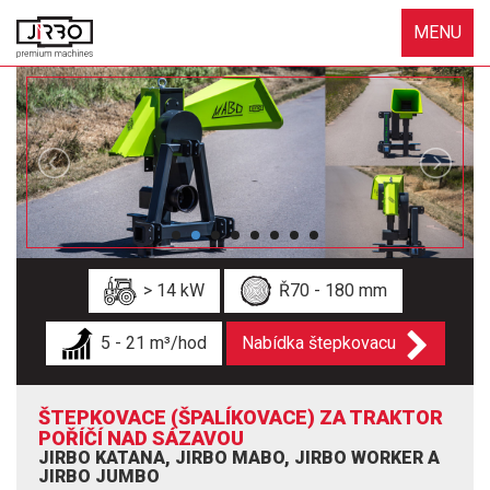
MENU
> 14 kW
Ř70 - 180 mm
5 - 21 m³/hod
Nabídka štepkovacu
ŠTEPKOVACE (ŠPALÍKOVACE) ZA TRAKTOR
POŘÍČÍ NAD SÁZAVOU
JIRBO KATANA, JIRBO MABO, JIRBO WORKER A
JIRBO JUMBO