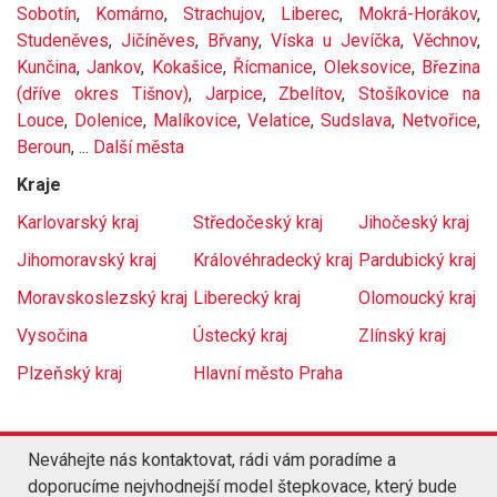
Sobotín
,
Komárno
,
Strachujov
,
Liberec
,
Mokrá-Horákov
,
Studeněves
,
Jičíněves
,
Břvany
,
Víska u Jevíčka
,
Věchnov
,
Kunčina
,
Jankov
,
Kokašice
,
Řícmanice
,
Oleksovice
,
Březina
(dříve okres Tišnov)
,
Jarpice
,
Zbelítov
,
Stošíkovice na
Louce
,
Dolenice
,
Malíkovice
,
Velatice
,
Sudslava
,
Netvořice
,
Beroun
, ...
Další města
Kraje
Karlovarský kraj
Středočeský kraj
Jihočeský kraj
Jihomoravský kraj
Královéhradecký kraj
Pardubický kraj
Moravskoslezský kraj
Liberecký kraj
Olomoucký kraj
Vysočina
Ústecký kraj
Zlínský kraj
Plzeňský kraj
Hlavní město Praha
Neváhejte nás kontaktovat, rádi vám poradíme a
doporucíme nejvhodnejší model štepkovace, který bude