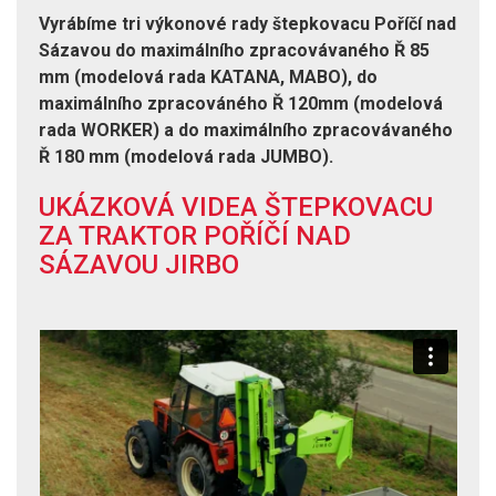
Vyrábíme tri výkonové rady štepkovacu Poříčí nad
Sázavou do maximálního zpracovávaného Ř 85
mm (modelová rada KATANA, MABO), do
maximálního zpracováného Ř 120mm (modelová
rada WORKER) a do maximálního zpracovávaného
Ř 180 mm (modelová rada JUMBO).
UKÁZKOVÁ VIDEA ŠTEPKOVACU
ZA TRAKTOR POŘÍČÍ NAD
SÁZAVOU JIRBO