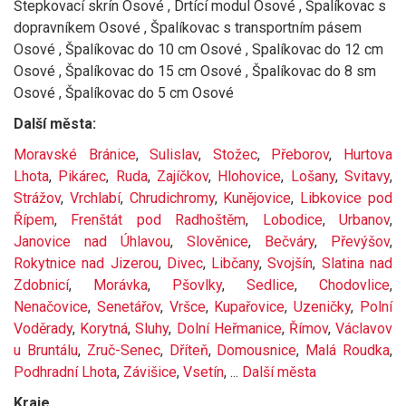
Štepkovací skrín Osové , Drtící modul Osové , Špalíkovac s
dopravníkem Osové , Špalíkovac s transportním pásem
Osové , Špalíkovac do 10 cm Osové , Spalíkovac do 12 cm
Osové , Špalíkovac do 15 cm Osové , Špalíkovac do 8 sm
Osové , Špalíkovac do 5 cm Osové
Další města:
Moravské Bránice
,
Sulislav
,
Stožec
,
Přeborov
,
Hurtova
Lhota
,
Pikárec
,
Ruda
,
Zajíčkov
,
Hlohovice
,
Lošany
,
Svitavy
,
Strážov
,
Vrchlabí
,
Chrudichromy
,
Kunějovice
,
Libkovice pod
Řípem
,
Frenštát pod Radhoštěm
,
Lobodice
,
Urbanov
,
Janovice nad Úhlavou
,
Slověnice
,
Bečváry
,
Převýšov
,
Rokytnice nad Jizerou
,
Divec
,
Libčany
,
Svojšín
,
Slatina nad
Zdobnicí
,
Morávka
,
Pšovlky
,
Sedlice
,
Chodovlice
,
Nenačovice
,
Senetářov
,
Vršce
,
Kupařovice
,
Uzeničky
,
Polní
Voděrady
,
Korytná
,
Sluhy
,
Dolní Heřmanice
,
Římov
,
Václavov
u Bruntálu
,
Zruč-Senec
,
Dříteň
,
Domousnice
,
Malá Roudka
,
Podhradní Lhota
,
Závišice
,
Vsetín
, ...
Další města
Kraje