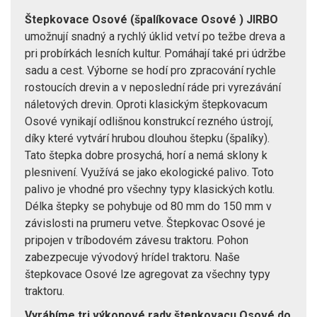
Štepkovace Osové (špalíkovace Osové ) JIRBO
umožnují snadný a rychlý úklid vetví po težbe dreva a
pri probírkách lesních kultur. Pomáhají také pri údržbe
sadu a cest. Výborne se hodí pro zpracování rychle
rostoucích drevin a v neposlední ráde pri vyrezávání
náletových drevin. Oproti klasickým štepkovacum
Osové vynikají odlišnou konstrukcí rezného ústrojí,
díky které vytvárí hrubou dlouhou štepku (špalíky).
Tato štepka dobre prosychá, horí a nemá sklony k
plesnivení. Využívá se jako ekologické palivo. Toto
palivo je vhodné pro všechny typy klasických kotlu.
Délka štepky se pohybuje od 80 mm do 150 mm v
závislosti na prumeru vetve. Štepkovac Osové je
pripojen v tríbodovém závesu traktoru. Pohon
zabezpecuje vývodový hrídel traktoru. Naše
štepkovace Osové lze agregovat za všechny typy
traktoru.
Vyrábíme tri výkonové rady štepkovacu Osové do