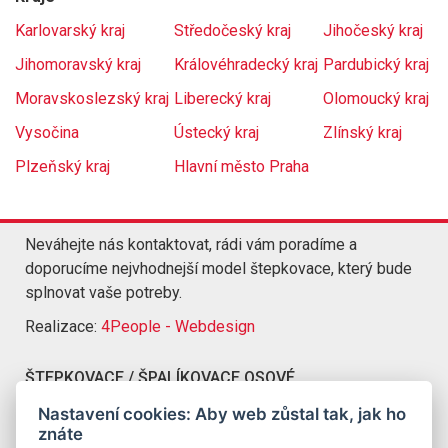
Karlovarský kraj
Středočeský kraj
Jihočeský kraj
Jihomoravský kraj
Královéhradecký kraj
Pardubický kraj
Moravskoslezský kraj
Liberecký kraj
Olomoucký kraj
Vysočina
Ústecký kraj
Zlínský kraj
Plzeňský kraj
Hlavní město Praha
Neváhejte nás kontaktovat, rádi vám poradíme a
doporucíme nejvhodnejší model štepkovace, který bude
splnovat vaše potreby.
Realizace:
4People - Webdesign
ŠTEPKOVACE / ŠPALÍKOVACE OSOVÉ
Kompletní nabídka štepkovacu a špalíkovacu Osové
Nastavení cookies: Aby web zůstal tak, jak ho
znáte