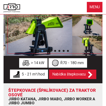
MENU
> 14 kW
Ř70 - 180 mm
5 - 21 m³/hod
Nabídka štepkovacu
ŠTEPKOVACE (ŠPALÍKOVACE) ZA TRAKTOR
OSOVÉ
JIRBO KATANA, JIRBO MABO, JIRBO WORKER A
JIRBO JUMBO