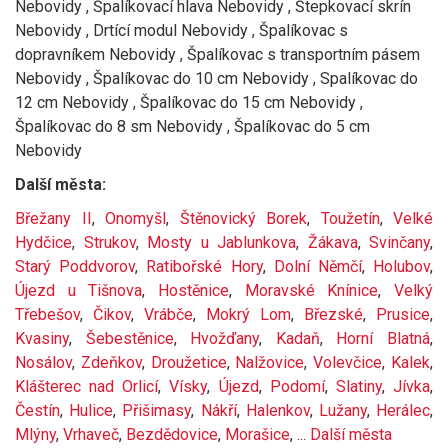
Nebovidy , Špalíkovací hlava Nebovidy , Štepkovací skrín
Nebovidy , Drtící modul Nebovidy , Špalíkovac s
dopravníkem Nebovidy , Špalíkovac s transportním pásem
Nebovidy , Špalíkovac do 10 cm Nebovidy , Spalíkovac do
12 cm Nebovidy , Špalíkovac do 15 cm Nebovidy ,
Špalíkovac do 8 sm Nebovidy , Špalíkovac do 5 cm
Nebovidy
Další města:
Břežany II
,
Onomyšl
,
Štěnovický Borek
,
Toužetín
,
Velké
Hydčice
,
Strukov
,
Mosty u Jablunkova
,
Žákava
,
Svinčany
,
Starý Poddvorov
,
Ratibořské Hory
,
Dolní Němčí
,
Holubov
,
Újezd u Tišnova
,
Hostěnice
,
Moravské Knínice
,
Velký
Třebešov
,
Čikov
,
Vrábče
,
Mokrý Lom
,
Březské
,
Prusice
,
Kvasiny
,
Šebestěnice
,
Hvožďany
,
Kadaň
,
Horní Blatná
,
Nosálov
,
Zdeňkov
,
Droužetice
,
Nalžovice
,
Volevčice
,
Kalek
,
Klášterec nad Orlicí
,
Vísky
,
Újezd
,
Podomí
,
Slatiny
,
Jívka
,
Čestín
,
Hulice
,
Přišimasy
,
Nákří
,
Halenkov
,
Lužany
,
Herálec
,
Mlýny
,
Vrhaveč
,
Bezdědovice
,
Morašice
, ...
Další města