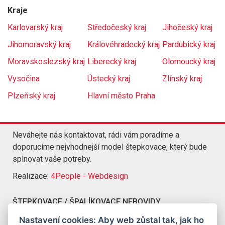
Kraje
Karlovarský kraj
Středočeský kraj
Jihočeský kraj
Jihomoravský kraj
Královéhradecký kraj
Pardubický kraj
Moravskoslezský kraj
Liberecký kraj
Olomoucký kraj
Vysočina
Ústecký kraj
Zlínský kraj
Plzeňský kraj
Hlavní město Praha
Neváhejte nás kontaktovat, rádi vám poradíme a
doporucíme nejvhodnejší model štepkovace, který bude
splnovat vaše potreby.
Realizace:
4People - Webdesign
ŠTEPKOVACE / ŠPALÍKOVACE NEBOVIDY
Kompletní nabídka štepkovacu a špalíkovacu Nebovidy
Nastavení cookies: Aby web zůstal tak, jak ho