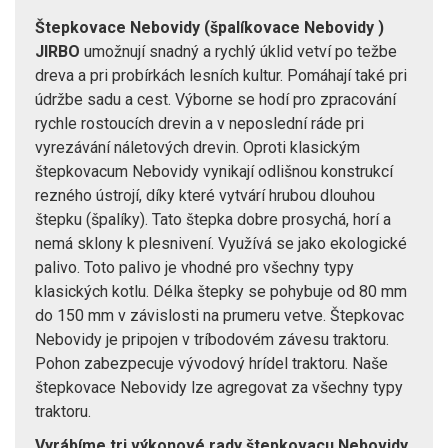
Štepkovace Nebovidy (špalíkovace Nebovidy )
JIRBO
umožnují snadný a rychlý úklid vetví po težbe
dreva a pri probírkách lesních kultur. Pomáhají také pri
údržbe sadu a cest. Výborne se hodí pro zpracování
rychle rostoucích drevin a v neposlední ráde pri
vyrezávání náletových drevin. Oproti klasickým
štepkovacum Nebovidy vynikají odlišnou konstrukcí
rezného ústrojí, díky které vytvárí hrubou dlouhou
štepku (špalíky). Tato štepka dobre prosychá, horí a
nemá sklony k plesnivení. Využívá se jako ekologické
palivo. Toto palivo je vhodné pro všechny typy
klasických kotlu. Délka štepky se pohybuje od 80 mm
do 150 mm v závislosti na prumeru vetve. Štepkovac
Nebovidy je pripojen v tríbodovém závesu traktoru.
Pohon zabezpecuje vývodový hrídel traktoru. Naše
štepkovace Nebovidy lze agregovat za všechny typy
traktoru.
Vyrábíme tri výkonové rady štepkovacu Nebovidy