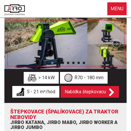
MENU
> 14 kW
Ř70 - 180 mm
5 - 21 m³/hod
Nabídka štepkovacu
ŠTEPKOVACE (ŠPALÍKOVACE) ZA TRAKTOR
NEBOVIDY
JIRBO KATANA, JIRBO MABO, JIRBO WORKER A
JIRBO JUMBO