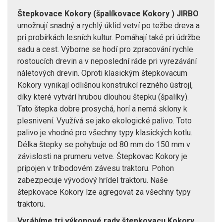
Štepkovace Kokory (špalíkovace Kokory ) JIRBO
umožnují snadný a rychlý úklid vetví po težbe dreva a
pri probírkách lesních kultur. Pomáhají také pri údržbe
sadu a cest. Výborne se hodí pro zpracování rychle
rostoucích drevin a v neposlední ráde pri vyrezávání
náletových drevin. Oproti klasickým štepkovacum
Kokory vynikají odlišnou konstrukcí rezného ústrojí,
díky které vytvárí hrubou dlouhou štepku (špalíky).
Tato štepka dobre prosychá, horí a nemá sklony k
plesnivení. Využívá se jako ekologické palivo. Toto
palivo je vhodné pro všechny typy klasických kotlu.
Délka štepky se pohybuje od 80 mm do 150 mm v
závislosti na prumeru vetve. Štepkovac Kokory je
pripojen v tríbodovém závesu traktoru. Pohon
zabezpecuje vývodový hrídel traktoru. Naše
štepkovace Kokory lze agregovat za všechny typy
traktoru.
Vyrábíme tri výkonové rady štepkovacu Kokory