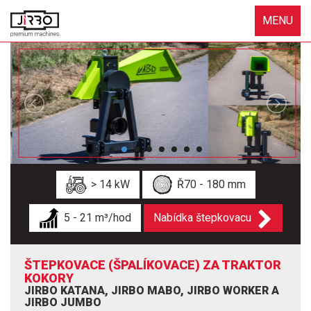
MENU
> 14 kW
Ř70 - 180 mm
5 - 21 m³/hod
Nabídka štepkovacu
ŠTEPKOVACE (ŠPALÍKOVACE) ZA TRAKTOR
KOKORY
JIRBO KATANA, JIRBO MABO, JIRBO WORKER A
JIRBO JUMBO