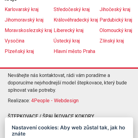
Karlovarský kraj
Středočeský kraj
Jihočeský kraj
Jihomoravský kraj
Královéhradecký kraj
Pardubický kraj
Moravskoslezský kraj
Liberecký kraj
Olomoucký kraj
Vysočina
Ústecký kraj
Zlínský kraj
Plzeňský kraj
Hlavní město Praha
Neváhejte nás kontaktovat, rádi vám poradíme a
doporucíme nejvhodnejší model štepkovace, který bude
splnovat vaše potreby.
Realizace:
4People - Webdesign
ŠTEPKOVACE / ŠPALÍKOVACE KOKORY
Kompletní nabídka štepkovacu a špalíkovacu Kokory
Nastavení cookies: Aby web zůstal tak, jak ho
znáte