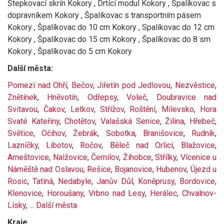
Štepkovací skrín Kokory , Drtící modul Kokory , Špalíkovac s
dopravníkem Kokory , Špalíkovac s transportním pásem
Kokory , Špalíkovac do 10 cm Kokory , Spalíkovac do 12 cm
Kokory , Špalíkovac do 15 cm Kokory , Špalíkovac do 8 sm
Kokory , Špalíkovac do 5 cm Kokory
Další města:
Pomezí nad Ohří
,
Bečov
,
Jiřetín pod Jedlovou
,
Nezvěstice
,
Znětínek
,
Hněvotín
,
Odřepsy
,
Voleč
,
Doubravice nad
Svitavou
,
Čakov
,
Letkov
,
Střížov
,
Roštění
,
Milevsko
,
Hora
Svaté Kateřiny
,
Chotětov
,
Valašská Senice
,
Žilina
,
Hřebeč
,
Světice
,
Očihov
,
Žebrák
,
Sobotka
,
Branišovice
,
Rudník
,
Lazníčky
,
Libotov
,
Ročov
,
Běleč nad Orlicí
,
Blažovice
,
Arneštovice
,
Nalžovice
,
Černilov
,
Žihobce
,
Střílky
,
Vícenice u
Náměště nad Oslavou
,
Rešice
,
Bojanovice
,
Hubenov
,
Újezd u
Rosic
,
Tatiná
,
Nedabyle
,
Janův Důl
,
Koněprusy
,
Bordovice
,
Klenovice
,
Horoušany
,
Vrbno nad Lesy
,
Herálec
,
Chvalnov-
Lísky
, ...
Další města
Kraje