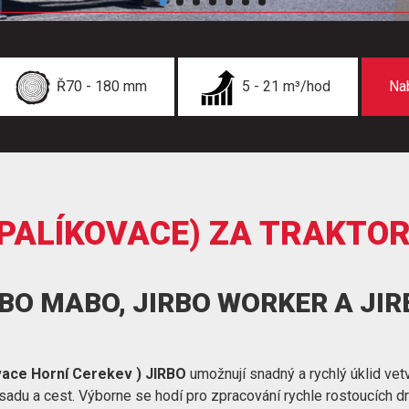
Ř70 - 180 mm
5 - 21 m³/hod
Na
PALÍKOVACE) ZA TRAKTOR
RBO MABO, JIRBO WORKER A JI
vace Horní Cerekev ) JIRBO
umožnují snadný a rychlý úklid vetv
e sadu a cest. Výborne se hodí pro zpracování rychle rostoucích d