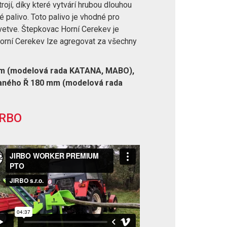
ojí, díky které vytvárí hrubou dlouhou
é palivo. Toto palivo je vhodné pro
vetve. Štepkovac Horní Cerekev je
Horní Cerekev lze agregovat za všechny
mm (modelová rada KATANA, MABO),
aného Ř 180 mm (modelová rada
IRBO