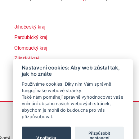
Jihočeský kraj
Pardubický kraj
Olomoucký kraj
Zlínský kraj
Nastavení cookies: Aby web zůstal tak,
jak ho znáte
Používáme cookies. Díky nim Vám správně
fungují naše webové stránky.
Také nám pomáhají správně vyhodnocovat vaše
vnímání obsahu našich webových stránek,
abychom je mohli do budoucna pro vás
přizpůsobovat.
Přizpůsobit
V pořádku
nastavení
vatý Jirí
776 333 501