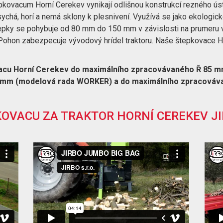
pkovacum Horní Cerekev vynikají odlišnou konstrukcí rezného ústr
sychá, horí a nemá sklony k plesnivení. Využívá se jako ekologick
štepky se pohybuje od 80 mm do 150 mm v závislosti na prumeru 
 Pohon zabezpecuje vývodový hrídel traktoru. Naše štepkovace 
vacu Horní Cerekev do maximálního zpracovávaného Ř 85 
0mm (modelová rada WORKER) a do maximálního zpracováv
OVACU ZA TRAKTOR HORNÍ CEREKEV J