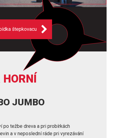
bídka štepkovacu
 HORNÍ
RBO JUMBO
í po težbe dreva a pri probírkách
revin a v neposlední ráde pri vyrezávání