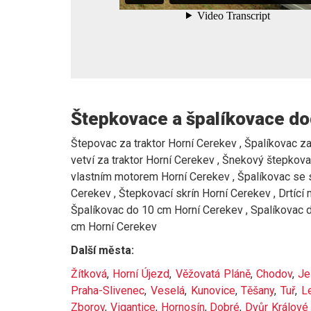
Štepkovace a špalíkovace do
Štepovac za traktor Horní Cerekev , Špalíkovac za 
vetví za traktor Horní Cerekev , Šnekový štepkova
vlastním motorem Horní Cerekev , Špalíkovac se 
Cerekev , Štepkovací skrín Horní Cerekev , Drtíc
Špalíkovac do 10 cm Horní Cerekev , Spalíkovac 
cm Horní Cerekev
Další města:
Žítková
,
Horní Újezd
,
Věžovatá Pláně
,
Chodov
,
Je
Praha-Slivenec
,
Veselá
,
Kunovice
,
Těšany
,
Tuř
,
L
Zborov
,
Vigantice
,
Hornosín
,
Dobré
,
Dvůr Králové