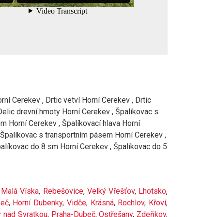
ní Cerekev , Drtic vetví Horní Cerekev , Drtic
Delic drevní hmoty Horní Cerekev , Špalíkovac s
 Horní Cerekev , Špalíkovací hlava Horní
, Špalíkovac s transportním pásem Horní Cerekev ,
alíkovac do 8 sm Horní Cerekev , Špalíkovac do 5
,
Malá Víska
,
Rebešovice
,
Velký Vřešťov
,
Lhotsko
,
beč
,
Horní Dubenky
,
Vidče
,
Krásná
,
Rochlov
,
Křoví
,
 nad Svratkou
,
Praha-Dubeč
,
Ostřešany
,
Zdeňkov
,