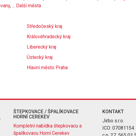
ovany
, ...
Další města
Středočeský kraj
Královéhradecký kraj
Liberecký kraj
Ústecký kraj
Hlavní město Praha
ŠTEPKOVACE / ŠPALÍKOVACE
KONTAKT
HORNÍ CEREKEV
ý
Jirbo s.r.o.
Kompletní nabídka štepkovacu a
ICO: 07081154
špalíkovacu Horní Cerekev
c.p. 27, 565 01 S