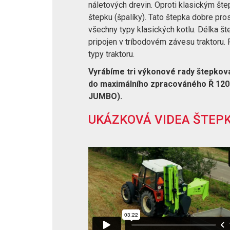
náletových drevin. Oproti klasickým šte
štepku (špalíky). Tato štepka dobre pro
všechny typy klasických kotlu. Délka 
pripojen v tríbodovém závesu traktoru.
typy traktoru.
Vyrábíme tri výkonové rady štepko
do maximálního zpracováného Ř 12
JUMBO).
UKÁZKOVÁ VIDEA ŠTEPK