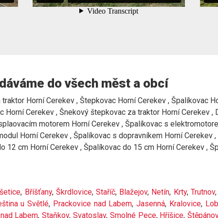
dáváme do všech měst a obcí
traktor Horní Cerekev , Štepkovac Horní Cerekev , Špalíkovac Hor
c Horní Cerekev , Šnekový štepkovac za traktor Horní Cerekev , 
splaovacím motorem Horní Cerekev , Špalíkovac s elektromotorem
í modul Horní Cerekev , Špalíkovac s dopravníkem Horní Cerekev 
do 12 cm Horní Cerekev , Špalíkovac do 15 cm Horní Cerekev , Šp
šetice
,
Bříšťany
,
Škrdlovice
,
Staříč
,
Blažejov
,
Netín
,
Krty
,
Trutnov
eština u Světlé
,
Prackovice nad Labem
,
Jasenná
,
Kralovice
,
Lo
 nad Labem
,
Staňkov
,
Svatoslav
,
Smolné Pece
,
Hříšice
,
Štěpánov