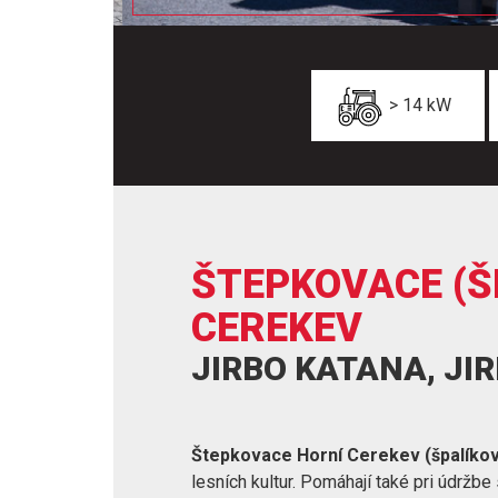
> 14 kW
ŠTEPKOVACE (Š
CEREKEV
JIRBO KATANA, JI
Štepkovace Horní Cerekev (špalíko
lesních kultur. Pomáhají také pri údržb