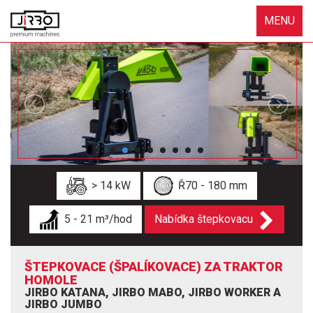
MENU
> 14 kW
Ř70 - 180 mm
5 - 21 m³/hod
Nabídka štepkovacu
ŠTEPKOVACE (ŠPALÍKOVACE) ZA TRAKTOR
HOMOLE
JIRBO KATANA, JIRBO MABO, JIRBO WORKER A
JIRBO JUMBO