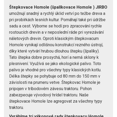
Štepkovace Homole (špalíkovace Homole ) JIRBO
umožnují snadný a rychlý úklid vetví po težbe dreva a
pri probírkách lesních kultur. Pomáhají také pri údržbe
sadu a cest. Výborne se hodí pro zpracování rychle
rostoucích drevin a v neposlední ráde pri vyrezávání
náletových drevin. Oproti klasickým štepkovacum
Homole vynikají odlišnou konstrukcí rezného ústrojí,
díky které vytvárí hrubou dlouhou štepku (špalíky).
Tato štepka dobre prosychá, horí a nemá sklony k
plesnivení. Využívá se jako ekologické palivo. Toto
palivo je vhodné pro všechny typy klasických kotlu.
Délka štepky se pohybuje od 80 mm do 150 mm v
závislosti na prumeru vetve. Štepkovac Homole je
pripojen v tríbodovém závesu traktoru. Pohon
zabezpecuje vývodový hrídel traktoru. Naše
štepkovace Homole lze agregovat za všechny typy
traktoru.
Vyrábíme tri výkonové rady štepkovacu Homole