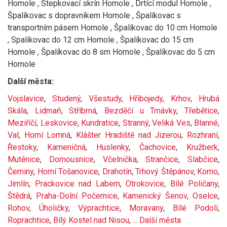
Homole , Štepkovací skrín Homole , Drtící modul Homole ,
Špalíkovac s dopravníkem Homole , Špalíkovac s
transportním pásem Homole , Špalíkovac do 10 cm Homole
, Spalíkovac do 12 cm Homole , Špalíkovac do 15 cm
Homole , Špalíkovac do 8 sm Homole , Špalíkovac do 5 cm
Homole
Další města:
Vojslavice
,
Studený
,
Všestudy
,
Hřibojedy
,
Krhov
,
Hrubá
Skála
,
Lidmaň
,
Stříbrná
,
Bezděčí u Trnávky
,
Třebětice
,
Meziříčí
,
Leskovice
,
Kundratice
,
Stranný
,
Veliká Ves
,
Blanné
,
Val
,
Horní Lomná
,
Klášter Hradiště nad Jizerou
,
Rozhraní
,
Řestoky
,
Kameničná
,
Huslenky
,
Čachovice
,
Kružberk
,
Mutěnice
,
Domousnice
,
Včelnička
,
Strančice
,
Slabčice
,
Čeminy
,
Horní Tošanovice
,
Drahotín
,
Trhový Štěpánov
,
Korno
,
Jimlín
,
Prackovice nad Labem
,
Otrokovice
,
Bílé Poličany
,
Štědrá
,
Praha-Dolní Počernice
,
Kamenický Šenov
,
Oselce
,
Rohov
,
Úholičky
,
Výprachtice
,
Moravany
,
Bílé Podolí
,
Roprachtice
,
Bílý Kostel nad Nisou
, ...
Další města