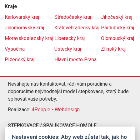
Kraje
Karlovarský kraj
Středočeský kraj
Jihočeský kraj
Jihomoravský kraj
Královéhradecký kraj
Pardubický kraj
Moravskoslezský kraj
Liberecký kraj
Olomoucký kraj
Vysočina
Ústecký kraj
Zlínský kraj
Plzeňský kraj
Hlavní město Praha
Neváhejte nás kontaktovat, rádi vám poradíme a
doporucíme nejvhodnejší model štepkovace, který bude
splnovat vaše potreby.
Realizace:
4People - Webdesign
ŠTEPKOVACE / ŠPALÍKOVACE HOMOLE
Kompletní nabídka štepkovacu a špalíkovacu Homole
Nastavení cookies: Aby web zůstal tak, jak ho