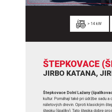
> 14 kW
ŠTEPKOVACE (Š
JIRBO KATANA, JI
Štepkovace Dolní Lažany (špalíkovac
kultur. Pomáhají také pri údržbe sadu a
náletových drevin. Oproti klasickým šte
štepku (špalíky). Tato štepka dobre pro