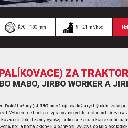
Ř70 - 180 mm
5 - 21 m³/hod
Na
PALÍKOVACE) ZA TRAKTOR
RBO MABO, JIRBO WORKER A JI
e Dolní Lažany ) JIRBO
umožnují snadný a rychlý úklid vetví po 
 cest. Výborne se hodí pro zpracování rychle rostoucích drevin a 
pkovacum Dolní Lažany vynikají odlišnou konstrukcí rezného ústroj
sychá, horí a nemá sklony k plesnivení. Využívá se jako ekologick