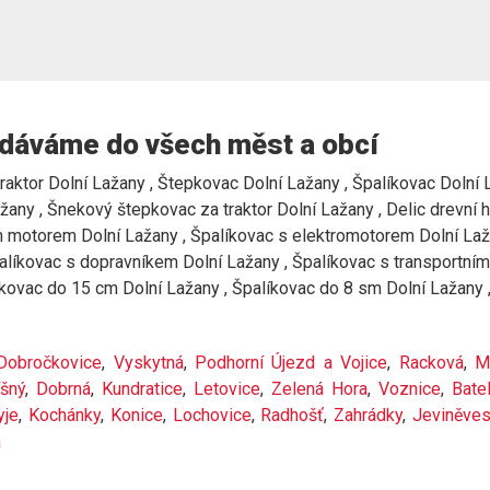
dáváme do všech měst a obcí
raktor Dolní Lažany , Štepkovac Dolní Lažany , Špalíkovac Dolní La
žany , Šnekový štepkovac za traktor Dolní Lažany , Delic drevní 
motorem Dolní Lažany , Špalíkovac s elektromotorem Dolní Lažan
Špalíkovac s dopravníkem Dolní Lažany , Špalíkovac s transportn
íkovac do 15 cm Dolní Lažany , Špalíkovac do 8 sm Dolní Lažany 
Dobročkovice
,
Vyskytná
,
Podhorní Újezd a Vojice
,
Racková
,
M
íšný
,
Dobrná
,
Kundratice
,
Letovice
,
Zelená Hora
,
Voznice
,
Bate
yje
,
Kochánky
,
Konice
,
Lochovice
,
Radhošť
,
Zahrádky
,
Jeviněve
a