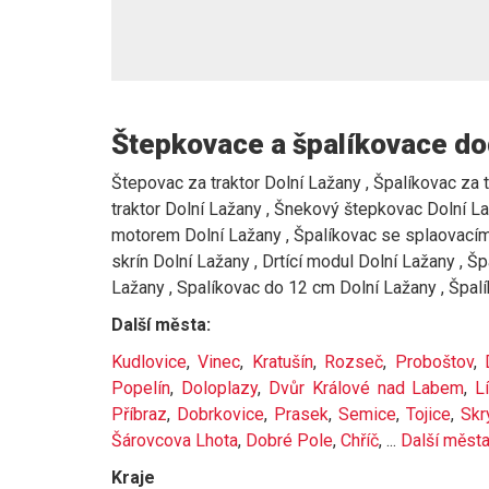
Štepkovace a špalíkovace do
Štepovac za traktor Dolní Lažany , Špalíkovac za t
traktor Dolní Lažany , Šnekový štepkovac Dolní La
motorem Dolní Lažany , Špalíkovac se splaovacím 
skrín Dolní Lažany , Drtící modul Dolní Lažany , 
Lažany , Spalíkovac do 12 cm Dolní Lažany , Špal
Další města:
Kudlovice
,
Vinec
,
Kratušín
,
Rozseč
,
Proboštov
,
Popelín
,
Doloplazy
,
Dvůr Králové nad Labem
,
L
Příbraz
,
Dobrkovice
,
Prasek
,
Semice
,
Tojice
,
Skr
Šárovcova Lhota
,
Dobré Pole
,
Chříč
, ...
Další měst
Kraje