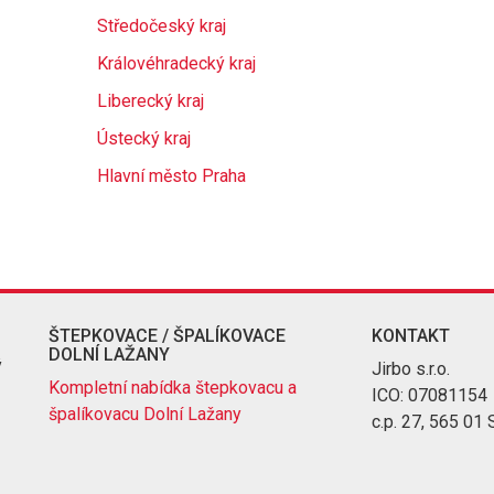
Středočeský kraj
Královéhradecký kraj
Liberecký kraj
Ústecký kraj
Hlavní město Praha
ŠTEPKOVACE / ŠPALÍKOVACE
KONTAKT
DOLNÍ LAŽANY
ý
Jirbo s.r.o.
Kompletní nabídka štepkovacu a
ICO: 07081154
špalíkovacu Dolní Lažany
c.p. 27, 565 01 S