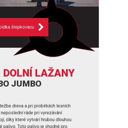
bídka štepkovacu
 DOLNÍ LAŽANY
RBO JUMBO
težbe dreva a pri probírkách lesních
v neposlední ráde pri vyrezávání
í, díky které vytvárí hrubou dlouhou
é palivo. Toto palivo je vhodné pro