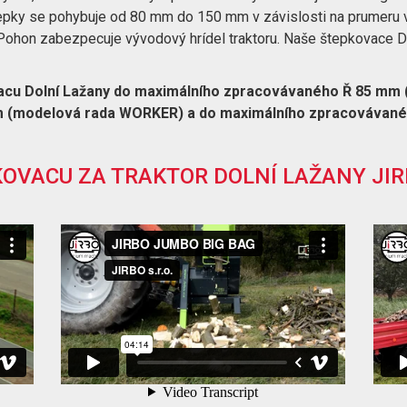
tepky se pohybuje od 80 mm do 150 mm v závislosti na prumeru 
 Pohon zabezpecuje vývodový hrídel traktoru. Naše štepkovace D
vacu Dolní Lažany do maximálního zpracovávaného Ř 85 mm
 (modelová rada WORKER) a do maximálního zpracovávané
OVACU ZA TRAKTOR DOLNÍ LAŽANY JI