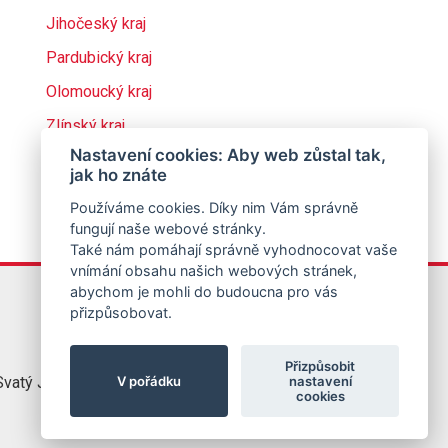
Jihočeský kraj
Pardubický kraj
Olomoucký kraj
Zlínský kraj
Nastavení cookies: Aby web zůstal tak,
jak ho znáte
Používáme cookies. Díky nim Vám správně
fungují naše webové stránky.
Také nám pomáhají správně vyhodnocovat vaše
vnímání obsahu našich webových stránek,
abychom je mohli do budoucna pro vás
přizpůsobovat.
Přizpůsobit
V pořádku
nastavení
vatý Jirí
776 333 501
cookies
info@jirbo.cz