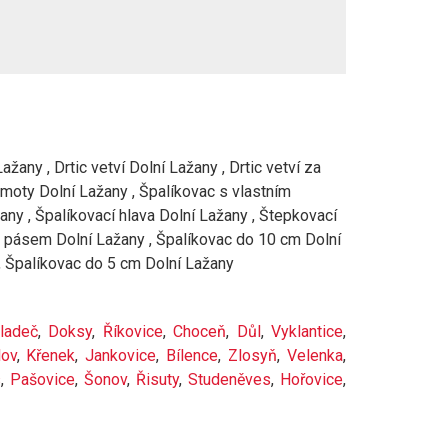
žany , Drtic vetví Dolní Lažany , Drtic vetví za
hmoty Dolní Lažany , Špalíkovac s vlastním
y , Špalíkovací hlava Dolní Lažany , Štepkovací
ím pásem Dolní Lažany , Špalíkovac do 10 cm Dolní
, Špalíkovac do 5 cm Dolní Lažany
ladeč
,
Doksy
,
Říkovice
,
Choceň
,
Důl
,
Vyklantice
,
lov
,
Křenek
,
Jankovice
,
Bílence
,
Zlosyň
,
Velenka
,
s
,
Pašovice
,
Šonov
,
Řisuty
,
Studeněves
,
Hořovice
,