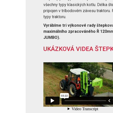
všechny typy klasických kotlu. Délka š
pripojen v tríbodovém závesu traktoru.
typy traktoru.
Vyrábíme tri výkonové rady štepko
maximálního zpracováného Ř 120mm
JUMBO).
UKÁZKOVÁ VIDEA ŠTEPK