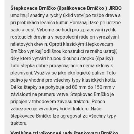
Štepkovace Brníčko (špalíkovace Brníčko ) JIRBO
umožnují snadný a rychlý úklid vetví po težbe dreva a
pri probírkách lesních kultur. Pomáhají také pri údržbe
sadu a cest. Výborne se hodí pro zpracování rychle
rostoucích drevin a v neposlední ráde pri vyrezávání
náletových drevin. Oproti klasickým štepkovacum
Brníčko vynikají odlišnou konstrukcí rezného ústrojí,
díky které vytvárí hrubou dlouhou štepku (špalíky).
Tato štepka dobre prosychá, horí a nemá sklony k
plesnivení. Využívá se jako ekologické palivo. Toto
palivo je vhodné pro všechny typy klasických kotlu.
Délka štepky se pohybuje od 80 mm do 150 mm v
závislosti na prumeru vetve. Štepkovac Brníčko je
pripojen v tríbodovém závesu traktoru. Pohon
zabezpecuje vývodový hrídel traktoru. Naše
štepkovace Brníčko lze agregovat za všechny typy
traktoru.
Vyrábíme tri výkonové rady štepkovacu Brníčko