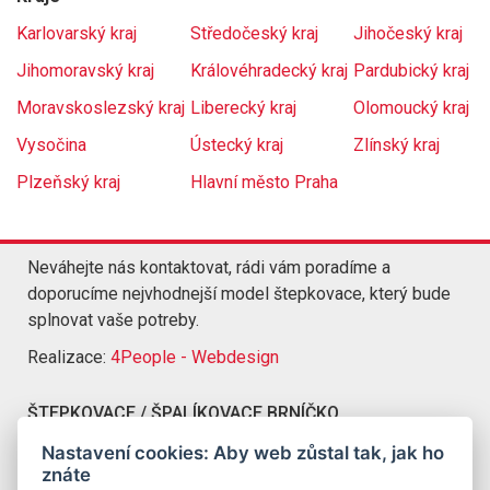
Karlovarský kraj
Středočeský kraj
Jihočeský kraj
Jihomoravský kraj
Královéhradecký kraj
Pardubický kraj
Moravskoslezský kraj
Liberecký kraj
Olomoucký kraj
Vysočina
Ústecký kraj
Zlínský kraj
Plzeňský kraj
Hlavní město Praha
Neváhejte nás kontaktovat, rádi vám poradíme a
doporucíme nejvhodnejší model štepkovace, který bude
splnovat vaše potreby.
Realizace:
4People - Webdesign
ŠTEPKOVACE / ŠPALÍKOVACE BRNÍČKO
Kompletní nabídka štepkovacu a špalíkovacu Brníčko
Nastavení cookies: Aby web zůstal tak, jak ho
znáte