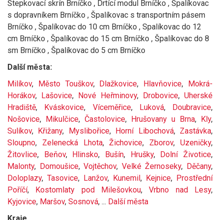
Štepkovací skrín Brníčko , Drtící modul Brníčko , Špalíkovac
s dopravníkem Brníčko , Špalíkovac s transportním pásem
Brníčko , Špalíkovac do 10 cm Brníčko , Spalíkovac do 12
cm Brníčko , Špalíkovac do 15 cm Brníčko , Špalíkovac do 8
sm Brníčko , Špalíkovac do 5 cm Brníčko
Další města:
Milíkov
,
Město Touškov
,
Dlažkovice
,
Hlavňovice
,
Mokrá-
Horákov
,
Lašovice
,
Nové Heřminovy
,
Drobovice
,
Uherské
Hradiště
,
Kváskovice
,
Víceměřice
,
Luková
,
Doubravice
,
Nošovice
,
Mikulčice
,
Častolovice
,
Hrušovany u Brna
,
Kly
,
Sulíkov
,
Křižany
,
Myslibořice
,
Horní Libochová
,
Zastávka
,
Sloupno
,
Zelenecká Lhota
,
Žichovice
,
Zborov
,
Uzeničky
,
Žitovlice
,
Beňov
,
Hlinsko
,
Bušín
,
Hrušky
,
Dolní Životice
,
Malonty
,
Domoušice
,
Vojtěchov
,
Velké Žernoseky
,
Děčany
,
Doloplazy
,
Tasovice
,
Lanžov
,
Kunemil
,
Kejnice
,
Prostřední
Poříčí
,
Kostomlaty pod Milešovkou
,
Vrbno nad Lesy
,
Kyjovice
,
Maršov
,
Sosnová
, ...
Další města
Kraje