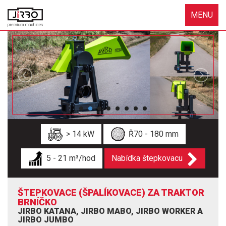
MENU
> 14 kW
Ř70 - 180 mm
5 - 21 m³/hod
Nabídka štepkovacu
ŠTEPKOVACE (ŠPALÍKOVACE) ZA TRAKTOR
BRNÍČKO
JIRBO KATANA, JIRBO MABO, JIRBO WORKER A
JIRBO JUMBO