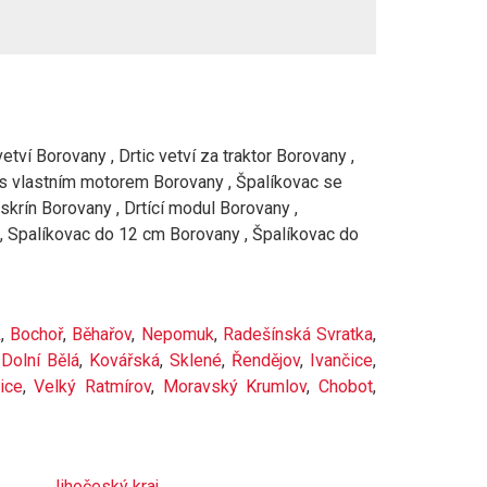
tví Borovany , Drtic vetví za traktor Borovany ,
 s vlastním motorem Borovany , Špalíkovac se
krín Borovany , Drtící modul Borovany ,
, Spalíkovac do 12 cm Borovany , Špalíkovac do
k
,
Bochoř
,
Běhařov
,
Nepomuk
,
Radešínská Svratka
,
,
Dolní Bělá
,
Kovářská
,
Sklené
,
Řendějov
,
Ivančice
,
ice
,
Velký Ratmírov
,
Moravský Krumlov
,
Chobot
,
Jihočeský kraj