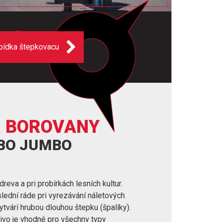
bídka štepkovacu
R BOROVANY
RBO JUMBO
reva a pri probírkách lesních kultur.
lední ráde pri vyrezávání náletových
ytvárí hrubou dlouhou štepku (špalíky).
livo je vhodné pro všechny typy