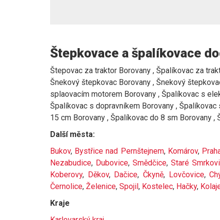
Štepkovace a špalíkovace do
Štepovac za traktor Borovany , Špalíkovac za trakt
Šnekový štepkovac Borovany , Šnekový štepkovac 
splaovacím motorem Borovany , Špalíkovac s elekt
Špalíkovac s dopravníkem Borovany , Špalíkovac 
15 cm Borovany , Špalíkovac do 8 sm Borovany ,
Další města:
Bukov
,
Bystřice nad Pernštejnem
,
Komárov
,
Praha
Nezabudice
,
Dubovice
,
Smědčice
,
Staré Smrkov
Koberovy
,
Děkov
,
Dačice
,
Čkyně
,
Lovčovice
,
Ch
Černolice
,
Želenice
,
Spojil
,
Kostelec
,
Hačky
,
Kolaj
Kraje
Karlovarský kraj