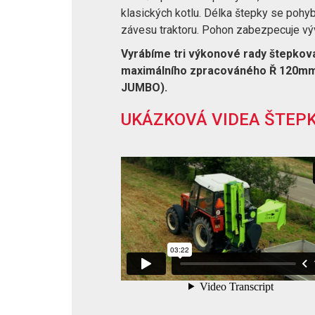
klasických kotlu. Délka štepky se pohy
závesu traktoru. Pohon zabezpecuje výv
Vyrábíme tri výkonové rady štepko
maximálního zpracováného Ř 120mm
JUMBO).
UKÁZKOVÁ VIDEA ŠTEP