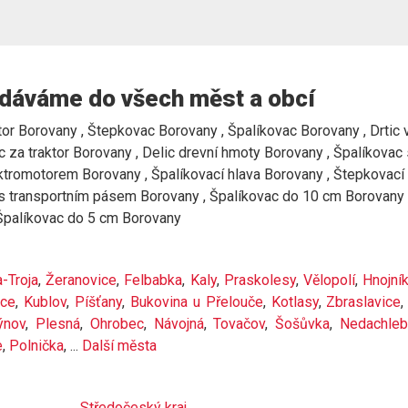
dáváme do všech měst a obcí
or Borovany , Štepkovac Borovany , Špalíkovac Borovany , Drtic ve
za traktor Borovany , Delic drevní hmoty Borovany , Špalíkovac
romotorem Borovany , Špalíkovací hlava Borovany , Štepkovací s
s transportním pásem Borovany , Špalíkovac do 10 cm Borovany 
 Špalíkovac do 5 cm Borovany
-Troja
,
Žeranovice
,
Felbabka
,
Kaly
,
Praskolesy
,
Vělopolí
,
Hnojní
ice
,
Kublov
,
Píšťany
,
Bukovina u Přelouče
,
Kotlasy
,
Zbraslavice
ýnov
,
Plesná
,
Ohrobec
,
Návojná
,
Tovačov
,
Šošůvka
,
Nedachleb
e
,
Polnička
, ...
Další města
Středočeský kraj