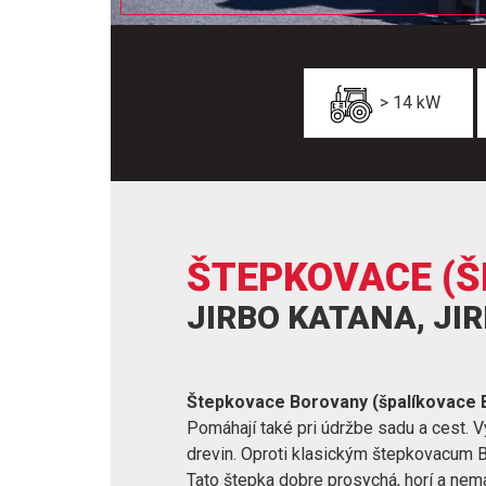
> 14 kW
ŠTEPKOVACE (Š
JIRBO KATANA, JI
Štepkovace Borovany (špalíkovace 
Pomáhají také pri údržbe sadu a cest. V
drevin. Oproti klasickým štepkovacum Bo
Tato štepka dobre prosychá, horí a nemá