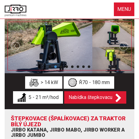
MENU
> 14 kW
Ř70 - 180 mm
5 - 21 m³/hod
Nabídka štepkovacu
ŠTEPKOVACE (ŠPALÍKOVACE) ZA TRAKTOR
BÍLÝ ÚJEZD
JIRBO KATANA, JIRBO MABO, JIRBO WORKER A
JIRBO JUMBO