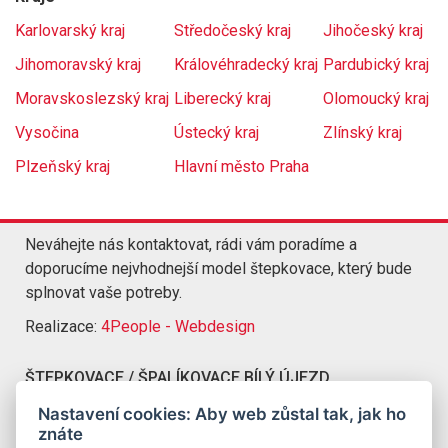
Karlovarský kraj
Středočeský kraj
Jihočeský kraj
Jihomoravský kraj
Královéhradecký kraj
Pardubický kraj
Moravskoslezský kraj
Liberecký kraj
Olomoucký kraj
Vysočina
Ústecký kraj
Zlínský kraj
Plzeňský kraj
Hlavní město Praha
Neváhejte nás kontaktovat, rádi vám poradíme a
doporucíme nejvhodnejší model štepkovace, který bude
splnovat vaše potreby.
Realizace:
4People - Webdesign
ŠTEPKOVACE / ŠPALÍKOVACE BÍLÝ ÚJEZD
Kompletní nabídka štepkovacu a špalíkovacu Bílý Újezd
Nastavení cookies: Aby web zůstal tak, jak ho
znáte