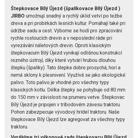
Štepkovace Bílý Újezd (špalíkovace Bílý Újezd )
JIRBO
umožnují snadný a rychlý úklid vetví po težbe
dreva a pri probírkách lesních kultur. Pomáhají také pri
údržbe sadu a cest. Výborne se hodí pro zpracování
rychle rostoucích drevin a v neposlední ráde pri
vyrezávání náletových drevin. Oproti klasickým
štepkovacum Bílý Újezd vynikají odlišnou konstrukcí
rezného ústrojí, díky které vytvárí hrubou dlouhou
štepku (špalíky). Tato štepka dobre prosychá, horí a
nemá sklony k plesnivení. Využívá se jako ekologické
palivo. Toto palivo je vhodné pro všechny typy
klasických kotlu. Délka štepky se pohybuje od 80 mm
do 150 mm v závislosti na prumeru vetve. Štepkovac
Bílý Újezd je pripojen v tríbodovém závesu traktoru.
Pohon zabezpecuje vývodový hrídel traktoru. Naše
štepkovace Bílý Újezd lze agregovat za všechny typy
traktoru.
Vyrábíme tri výkonové rady štepkovacu Bílý Újezd