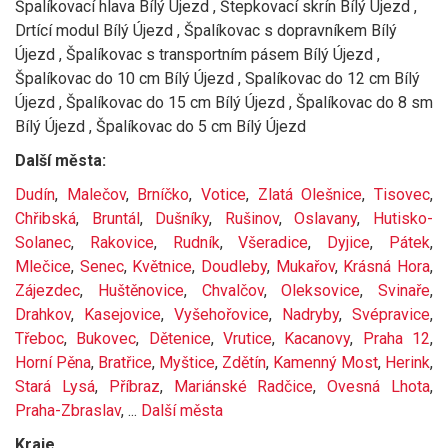
Špalíkovací hlava Bílý Újezd , Štepkovací skrín Bílý Újezd ,
Drtící modul Bílý Újezd , Špalíkovac s dopravníkem Bílý
Újezd , Špalíkovac s transportním pásem Bílý Újezd ,
Špalíkovac do 10 cm Bílý Újezd , Spalíkovac do 12 cm Bílý
Újezd , Špalíkovac do 15 cm Bílý Újezd , Špalíkovac do 8 sm
Bílý Újezd , Špalíkovac do 5 cm Bílý Újezd
Další města:
Dudín
,
Malečov
,
Brníčko
,
Votice
,
Zlatá Olešnice
,
Tisovec
,
Chřibská
,
Bruntál
,
Dušníky
,
Rušinov
,
Oslavany
,
Hutisko-
Solanec
,
Rakovice
,
Rudník
,
Všeradice
,
Dyjice
,
Pátek
,
Mlečice
,
Senec
,
Květnice
,
Doudleby
,
Mukařov
,
Krásná Hora
,
Zájezdec
,
Huštěnovice
,
Chvalčov
,
Oleksovice
,
Svinaře
,
Drahkov
,
Kasejovice
,
Vyšehořovice
,
Nadryby
,
Svépravice
,
Třeboc
,
Bukovec
,
Dětenice
,
Vrutice
,
Kacanovy
,
Praha 12
,
Horní Pěna
,
Bratřice
,
Myštice
,
Zdětín
,
Kamenný Most
,
Herink
,
Stará Lysá
,
Příbraz
,
Mariánské Radčice
,
Ovesná Lhota
,
Praha-Zbraslav
, ...
Další města
Kraje