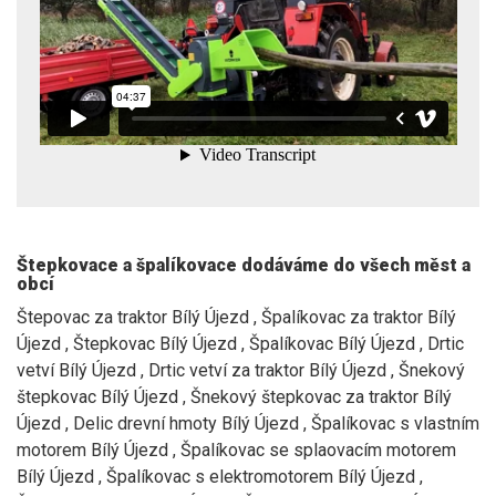
Štepkovace a špalíkovace dodáváme do všech měst a
obcí
Štepovac za traktor Bílý Újezd , Špalíkovac za traktor Bílý
Újezd , Štepkovac Bílý Újezd , Špalíkovac Bílý Újezd , Drtic
vetví Bílý Újezd , Drtic vetví za traktor Bílý Újezd , Šnekový
štepkovac Bílý Újezd , Šnekový štepkovac za traktor Bílý
Újezd , Delic drevní hmoty Bílý Újezd , Špalíkovac s vlastním
motorem Bílý Újezd , Špalíkovac se splaovacím motorem
Bílý Újezd , Špalíkovac s elektromotorem Bílý Újezd ,